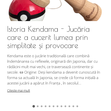
Istoria Kendama - Jucăria
care a cucerit lumea prin
simplitate și provocare
Î
s
Kendama este o jucărie tradițională care combină
r
îndemânarea cu reflexele, originară din Japonia, dar cu
i
rădăcini mult mai vechi, ce traversează continente și
d
secole. 📜 Origine: Deși kendama a devenit cunoscută în
j
forma sa actuală în Japonia, se crede că forma inițială a
p
acestei jucării a apărut în Franța , în secolul...
C
Citeste mai mult