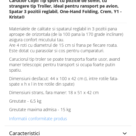
Carucior Copii Tip sport cu pozitie de somn, cu
strangere tip Troller, ideal pentru ransport pe avion,
Spatar 3 pozitii reglabil, One-Hand Folding, Crem, Y1 -
Krista®
Materialele de calitate si spatarul reglabil in 3 pozitii pana
aproape de orizontala (de la 100 pana la 170 grade inclinare)
asigura confort micutului tau.
Are 4 roti cu diametrul de 15 cm si frana pe fiecare roata.
Este dotat cu parasolar si cos pentru cumparaturi.
Caruciorul tip troler se poate transporta foarte usor, avand
maner telescopic pentru transport si ocupa foarte putin
spatiu.
Dimensiuni desfacut: 44 x 100 x 42 cm (L intre rotile fata-
spate x h x l in tre rotile din spate)
Dimensiuni strans, fara maner: 18 x 51 x 42 cm
Greutate - 6,5 kg
Greutate maxima admisa - 15 kg
Informatii conformitate produs
Caracteristici