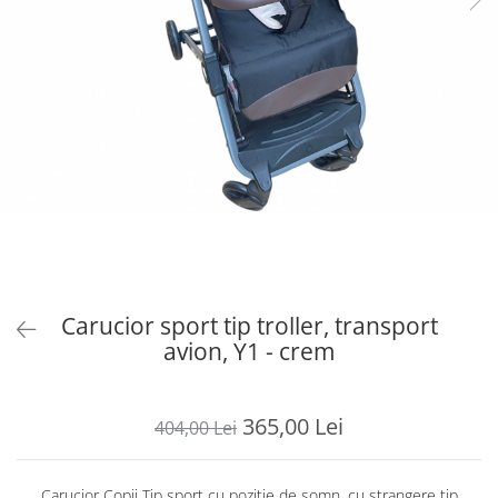
Carucior sport tip troller, transport
avion, Y1 - crem
365,00 Lei
404,00 Lei
Carucior Copii Tip sport cu pozitie de somn, cu strangere tip