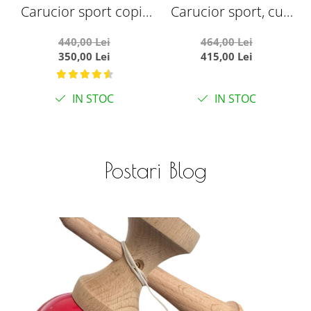
Carucior sport copii,
Carucior sport, cu
pliere compacta
maner reversibil,
440,00 Lei
464,00 Lei
pentru avion, cu
pliabil si troler, T700
350,00 Lei
415,00 Lei
sistem troller, C8
For Angel, Verde
negru
IN STOC
IN STOC
Postari Blog