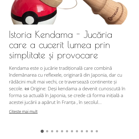
Istoria Kendama - Jucăria
care a cucerit lumea prin
simplitate și provocare
Î
s
Kendama este o jucărie tradițională care combină
r
îndemânarea cu reflexele, originară din Japonia, dar cu
i
rădăcini mult mai vechi, ce traversează continente și
d
secole. 📜 Origine: Deși kendama a devenit cunoscută în
j
forma sa actuală în Japonia, se crede că forma inițială a
p
acestei jucării a apărut în Franța , în secolul...
C
Citeste mai mult