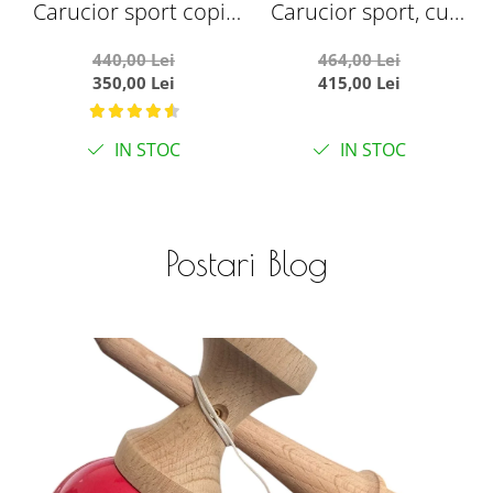
Carucior sport copii,
Carucior sport, cu
pliere compacta
maner reversibil,
440,00 Lei
464,00 Lei
pentru avion, cu
pliabil si troler, T700
350,00 Lei
415,00 Lei
sistem troller, C8
For Angel, Verde
negru
IN STOC
IN STOC
Postari Blog