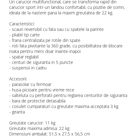
Un carucior multifunctional, care se transforma rapid din
carucior sport intr-un landou confortabil, cu pozitie de somn,
ideala de la nastere pana la maxim greutatea de 22 kg.
Caracteristici:
- scaun reversibil cu fata sau cu spatele la parinte
- pliabil tip carte
- frana centralizata pe rotile din spate
- roti fata pivotante la 360 grade, cu posibilitatea de blocare
roata pentru mers doar inainte-inapoi
- spatar reglabil
- centuri de siguranta in 5 puncte
- suspensii in cadru
Accesorii:
- parasolar cu fermoar
- husa picioare pentru vreme rece
- salteluta cu perforatii pentru reglarea centurilor de siguranta
- bara de protectie detasabila
- cosulet cumparaturi cu greutate maxima acceptata 3 kg
- geanta
Greutate carucior: 11 kg
Greutate maxima admisa: 22 kg
Dimensiuni ambalat: 51,5 x 27,5 x 56,5 cm