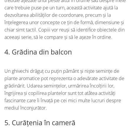
trebuie așezate unul peste altul în ordine sau despre inele
care trebuie puse pe un turn, această activitate ajută la
dezvoltarea abilităților de coordonare, precum și la
înțelegerea unor concepte ce țin de formă, dimensiune și
chiar simt tactil. Copiii vor reuși să identifice obiectele din
aceeași serie, să le compare și să le așeze în ordine.
4. Grădina din balcon
Un ghivechi drăguț cu puțin pământ și niște semințe de
plante aromatice pot reprezenta o adevărate activitate de
grădinărit. Udarea semințelor, urmărirea încolțirii lor,
îngrijirea și copilirea plantelor sunt tot atâtea activități
fascinante care îi învață pe cei mici multe lucruri despre
mediul înconjurător.
5. Curățenia în cameră