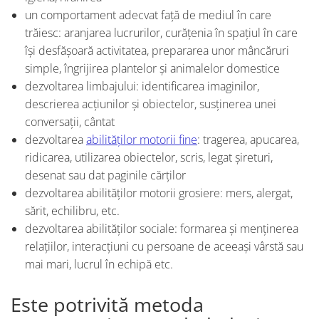
un comportament adecvat față de mediul în care
trăiesc: aranjarea lucrurilor, curățenia în spațiul în care
își desfășoară activitatea, prepararea unor mâncăruri
simple, îngrijirea plantelor și animalelor domestice
dezvoltarea limbajului: identificarea imaginilor,
descrierea acțiunilor și obiectelor, susținerea unei
conversații, cântat
dezvoltarea
abilităților motorii fine
: tragerea, apucarea,
ridicarea, utilizarea obiectelor, scris, legat șireturi,
desenat sau dat paginile cărților
dezvoltarea abilităților motorii grosiere: mers, alergat,
sărit, echilibru, etc.
dezvoltarea abilităților sociale: formarea și menținerea
relațiilor, interacțiuni cu persoane de aceeași vârstă sau
mai mari, lucrul în echipă etc.
Este potrivită metoda