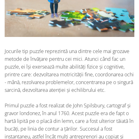
Jocurile tip puzzle reprezintă una dintre cele mai grozave
metode de învățare pentru cei mici. Atunci când fac un
puzzle, ei își exersează multe abilități fizice și cognitive,
printre care: dezvoltarea motricității fine, coordonarea ochi
- mână, rezolvarea problemelor, concentrarea pe o singură
sarcină, dezvoltarea atenției și echilibrului etc.
Primul puzzle a fost realizat de John Spilsbury, cartograf și
gravor londonez, în anul 1760. Acest puzzle era de fapt o
hartă lipită pe o placă din lemn, care a fost ulterior tăiată în
bucăți, pe linia de contur a țărilor. Succesul a fost
instantaneu, astfel încât mulți antreprenori au copiat și