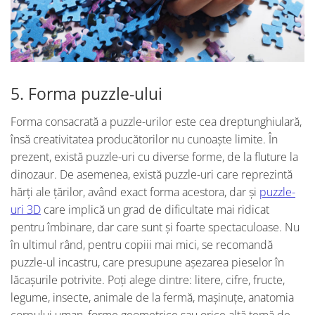
5. Forma puzzle-ului
Forma consacrată a puzzle-urilor este cea dreptunghiulară,
însă creativitatea producătorilor nu cunoaște limite. În
prezent, există puzzle-uri cu diverse forme, de la fluture la
dinozaur. De asemenea, există puzzle-uri care reprezintă
hărți ale țărilor, având exact forma acestora, dar și
puzzle-
uri 3D
care implică un grad de dificultate mai ridicat
pentru îmbinare, dar care sunt și foarte spectaculoase. Nu
în ultimul rând, pentru copiii mai mici, se recomandă
puzzle-ul incastru, care presupune așezarea pieselor în
lăcașurile potrivite. Poți alege dintre: litere, cifre, fructe,
legume, insecte, animale de la fermă, mașinuțe, anatomia