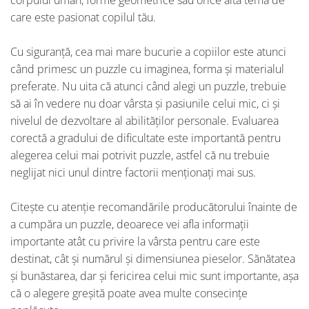
corpului uman, forme geometrice sau orice altă temă de
care este pasionat copilul tău.
Cu siguranță, cea mai mare bucurie a copiilor este atunci
când primesc un puzzle cu imaginea, forma și materialul
preferate. Nu uita că atunci când alegi un puzzle, trebuie
să ai în vedere nu doar vârsta și pasiunile celui mic, ci și
nivelul de dezvoltare al abilităților personale. Evaluarea
corectă a gradului de dificultate este importantă pentru
alegerea celui mai potrivit puzzle, astfel că nu trebuie
neglijat nici unul dintre factorii menționați mai sus.
Citește cu atenție recomandările producătorului înainte de
a cumpăra un puzzle, deoarece vei afla informații
importante atât cu privire la vârsta pentru care este
destinat, cât și numărul și dimensiunea pieselor. Sănătatea
și bunăstarea, dar și fericirea celui mic sunt importante, așa
că o alegere greșită poate avea multe consecințe