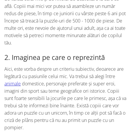
află. Copiii mai mici vor putea să asambleze un număr
redus de piese, în timp ce juniorii cu vârste peste 6 ani pot
începe să treacă la puzzle-uri de 500 - 1000 de piese. De
multe ori, este nevoie de ajutorul unui adult, așa ca ai toate
motivele să petreci momente minunate alături de copilul
tău.
2. Imaginea pe care o reprezintă
Aici, este vorba despre un criteriu subiectiv, deoarece are
legătură cu pasiunile celui mic. Va trebui să alegi între
animale
domestice, personaje preferate și super eroi,
imagini din sport sau teme geografice ori istorice. Copiii
sunt foarte sensibili la jocurile pe care le primesc, așa că va
trebui să te informezi bine înainte. Există copiii care vor
adora un puzzle cu un unicorn, în timp ce alții pot să facă o
criză de plâns pentru că nu au primit un puzzle cu un
pompier.