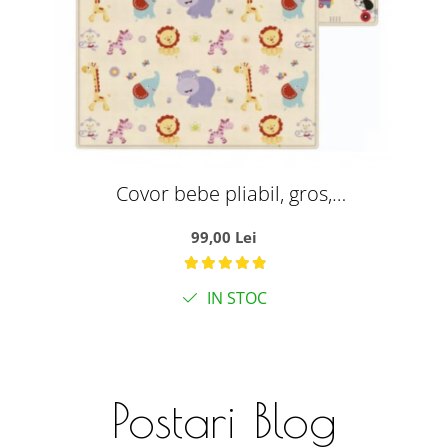
Covor bebe pliabil, gros,
termoizolant, cu 2 fete, Jungla si
99,00 Lei
Masini, 180x100 cm, D20
IN STOC
Postari Blog