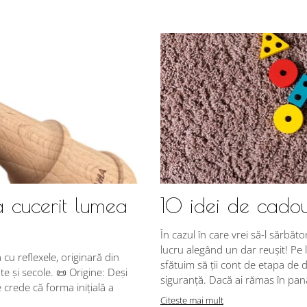
a cucerit lumea
10 idei de cadou
În cazul în care vrei să-l sărbăto
lucru alegând un dar reușit! Pe l
u reflexele, originară din
sfătuim să ții cont de etapa de d
e și secole. 📜 Origine: Deși
siguranță. Dacă ai rămas în pană 
crede că forma inițială a
Citeste mai mult