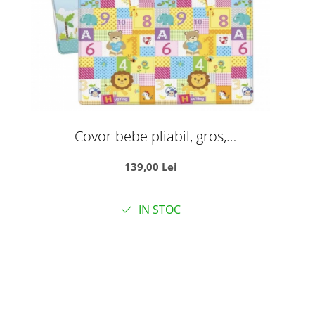
Covor bebe pliabil, gros,
termoizolant, cu 2 fete, Jungle Cotton,
139,00 Lei
D12, 180x150x1 cm
IN STOC