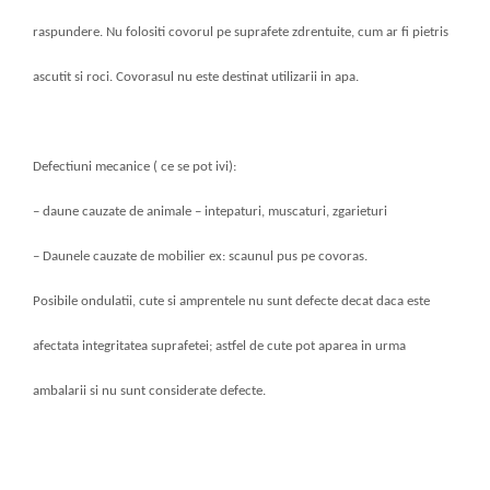
raspundere. Nu folositi covorul pe suprafete zdrentuite, cum ar fi pietris
ascutit si roci. Covorasul nu este destinat utilizarii in apa.
Defectiuni mecanice ( ce se pot ivi):
– daune cauzate de animale – intepaturi, muscaturi, zg
a
rieturi
– Daunele cauzate de mobilier ex: scaunul pus pe covoras.
Posibile ondulatii, cute si amprentele nu sunt defecte decat daca este
afectata integritatea suprafetei; astfel de cute pot aparea in urma
ambalarii si nu sunt considerate defecte.