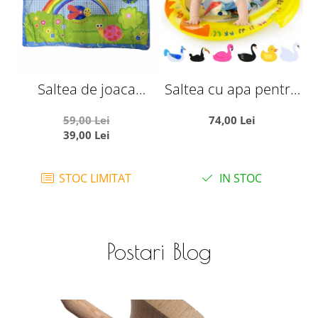
Saltea de joaca
Saltea cu apa pentru
pentru bebelusi,
bebelusi 81 x 64 cm -
g
59,00 Lei
74,00 Lei
Curcubeu si insecte
Ratusca vesela
39,00 Lei
vesele, 92 x 60 cm
STOC LIMITAT
IN STOC
Postari Blog