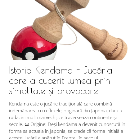
Istoria Kendama - Jucăria
care a cucerit lumea prin
simplitate și provocare
Î
s
Kendama este o jucărie tradițională care combină
r
îndemânarea cu reflexele, originară din Japonia, dar cu
i
rădăcini mult mai vechi, ce traversează continente și
d
secole. 📜 Origine: Deși kendama a devenit cunoscută în
j
forma sa actuală în Japonia, se crede că forma inițială a
p
acestei jucării a apărut în Franța , în secolul...