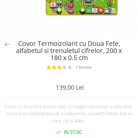
Covor Termoizolant cu Doua Fete,
alfabetul si trenuletul cifrelor, 200 x
180 x 0.5 cm
1 Review
139,00 Lei
Covor cu doua fete pentru copii, cu imagini distractive si educative.
Covorul are proprietatea de a izola termic, putand fi folosit atat in
casa, cat si afara.
IN STOC