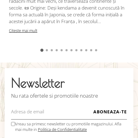
rădăcini mult mai vechi, ce traversează continente și
d
secole. 📜 Origine: Deși kendama a devenit cunoscută în
j
forma sa actuală în Japonia, se crede că forma inițială a
p
acestei jucării a apărut în Franța , în secolul...
C
Citeste mai mult
Newsletter
Nu rata ofertele si promotiile noastre
Vreau sa primesc newsletter cu promotiile magazinului. Afla
mai multe in
Politica de Confidentialitate