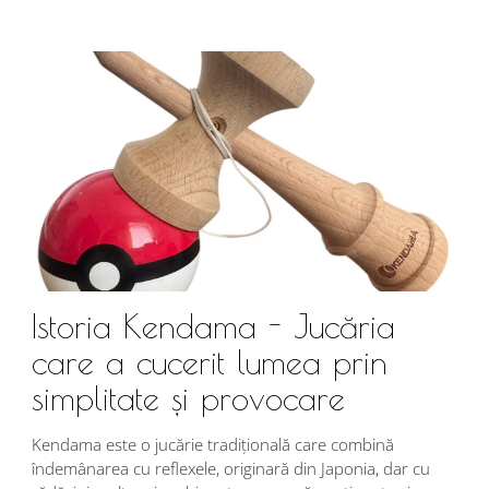
Istoria Kendama - Jucăria
care a cucerit lumea prin
simplitate și provocare
Î
s
Kendama este o jucărie tradițională care combină
r
îndemânarea cu reflexele, originară din Japonia, dar cu
i