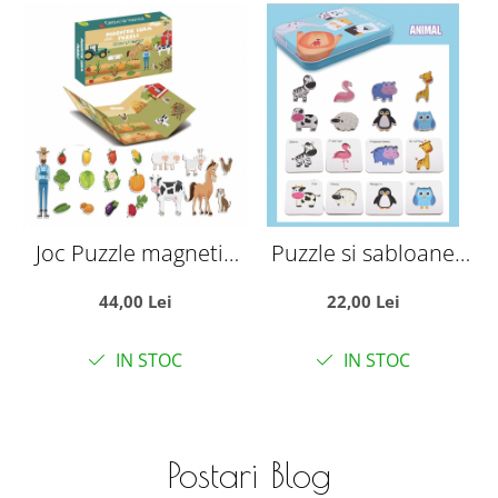
Joc Puzzle magnetic
Puzzle si sabloane
Fancy, Ferma
Animalele salbatice -
44,00 Lei
22,00 Lei
Ghici cine sunt?, in
M
cutie metalica
a
IN STOC
IN STOC
Postari Blog