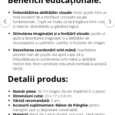
Îmbunătățirea abilităților vizuale:
Acest puzzle este un
mod excelent de a introduce concepte vizuale
fundamentale.. Copiii vor învăța să facă legătura între culori
și obiecte, dezvoltându-și gândirea logică.
Stimularea imaginației și a învățării vizuale:
puzzle-ul
ajută la dezvoltarea imaginației și a abilităților de
recunoaștere a cuvintelor, culorilor si fructelor din imagini.
Dezvoltarea coordonării ochi-mână:
Asamblarea
pieselor mari ale puzzle-ului ajută copiii să-și
îmbunătățească coordonarea ochi-mână și abilitățile
motorii fine, fiind o activitate educativă esențială la această
vârstă.
Detalii produs:
Număr piese:
30 (15 imagini, fiecare împărțită în 2 piese)
Dimensiuni cutie:
23 x 17 x 5.8 cm
Vârstă recomandată:
3 ani+
Accesorii suplimentare:
Mâner de frânghie
pentru
transport ușor și depozitare convenabilă
Material:
Piese din carton durabil, non-toxic, ideal pentru