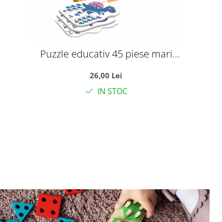
Puzzle educativ 45 piese mari
Matematica – Invatam adunarea prin
26,00 Lei
imagini
IN STOC