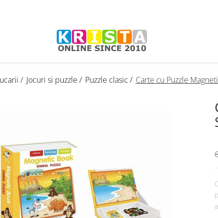
Jucarii /
Jocuri si puzzle /
Puzzle clasic /
Carte cu Puzzle Magneti
6
C
p
a