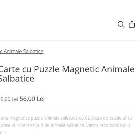
c Animale Salbatice
Carte cu Puzzle Magnetic Animale
Salbatice
56,00 Lei
5,00 Lei
arte magnetica puzzle animale salbatice cu 62 piese de puzzle si 19
lanse cu diverse tipuri de animale salbatice. Varsta recomandata: 3
ni +