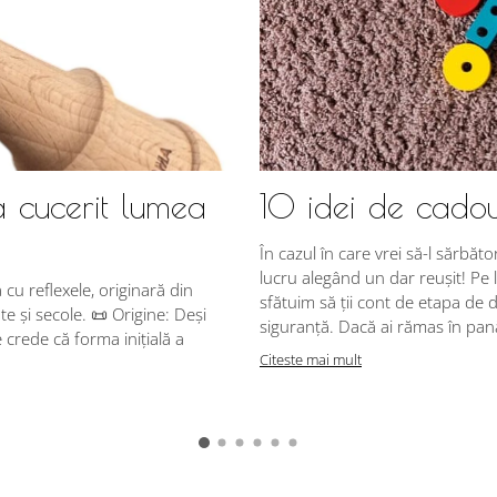
a cucerit lumea
10 idei de cadou
În cazul în care vrei să-l sărbăto
lucru alegând un dar reușit! Pe l
u reflexele, originară din
sfătuim să ții cont de etapa de d
e și secole. 📜 Origine: Deși
siguranță. Dacă ai rămas în pană 
crede că forma inițială a
Citeste mai mult