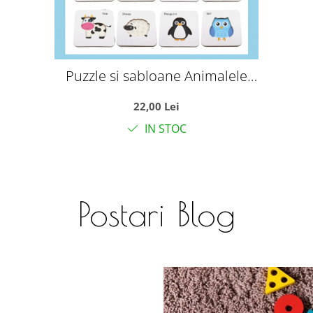
Puzzle si sabloane Animalele
salbatice - Ghici cine sunt?, in cutie
22,00 Lei
metalica
IN STOC
Postari Blog