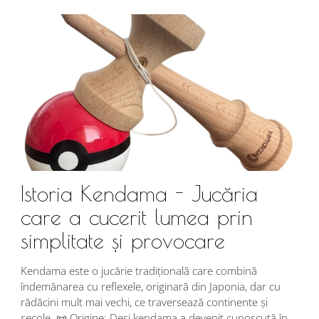
Istoria Kendama - Jucăria
care a cucerit lumea prin
simplitate și provocare
Î
s
Kendama este o jucărie tradițională care combină
r
îndemânarea cu reflexele, originară din Japonia, dar cu
i
rădăcini mult mai vechi, ce traversează continente și
d
secole. 📜 Origine: Deși kendama a devenit cunoscută în