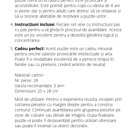
puzzle oferă un echilibru perfect între provocare și
accesibilitate. Este potrivit pentru copii cu vârsta de 8 ani
și peste, dar și pentru adulți care doresc să se relaxeze și
să-și testeze abilitățile de rezolvare a puzzle-urilor.
Instrucțiuni incluse:
Fiecare set vine cu instrucțiuni pas
cu pas pentru a vă ghida în procesul de asamblare. Acesta
este un joc excelent pentru a dezvolta gândirea logică și
concentrarea.
Cadou perfect:
Acest puzzle este un cadou minunat
pentru oricine iubește provocările intelectuale și arta.
Poate fi o modalitate excelentă de a petrece timpul în
familie sau cu prietenii, creând amintiri de neuitat.
Material: carton
Nr. piese: 28
Varsta recomandata: 3 ani+
Dimensiuni: 20 x 28 cm
Mod de utilizare: Pentru o experienta reusita, incepeti prin
sortarea pieselor cu margini drepte pentru a construi
conturul. Continuati asamblarea prin gruparea pieselor pe
zone de culoare sau detalii ale imaginii. Dupa finalizare,
puzzle-ul poate fi dezasamblat pentru utilizari ulterioare
sau poate fi inramat ca obiect decorativ.