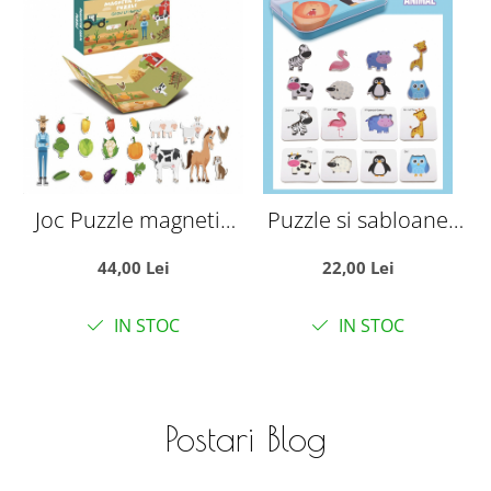
Joc Puzzle magnetic
Puzzle si sabloane
Fancy, Ferma
Animalele salbatice -
44,00 Lei
22,00 Lei
Ghici cine sunt?, in
M
cutie metalica
a
IN STOC
IN STOC
Postari Blog