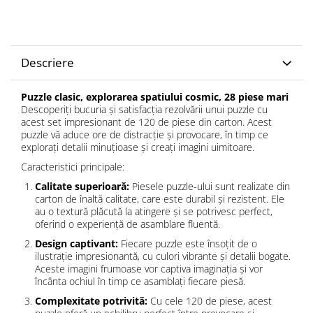
Descriere
Puzzle clasic, explorarea spatiului cosmic, 28 piese mari
Descoperiți bucuria și satisfacția rezolvării unui puzzle cu
acest set impresionant de 120 de piese din carton. Acest
puzzle vă aduce ore de distracție și provocare, în timp ce
explorați detalii minuțioase și creați imagini uimitoare.
Caracteristici principale:
Calitate superioară:
Piesele puzzle-ului sunt realizate din
carton de înaltă calitate, care este durabil și rezistent. Ele
au o textură plăcută la atingere și se potrivesc perfect,
oferind o experiență de asamblare fluentă.
Design captivant:
Fiecare puzzle este însoțit de o
ilustrație impresionantă, cu culori vibrante și detalii bogate.
Aceste imagini frumoase vor captiva imaginația și vor
încânta ochiul în timp ce asamblați fiecare piesă.
Complexitate potrivită:
Cu cele 120 de piese, acest