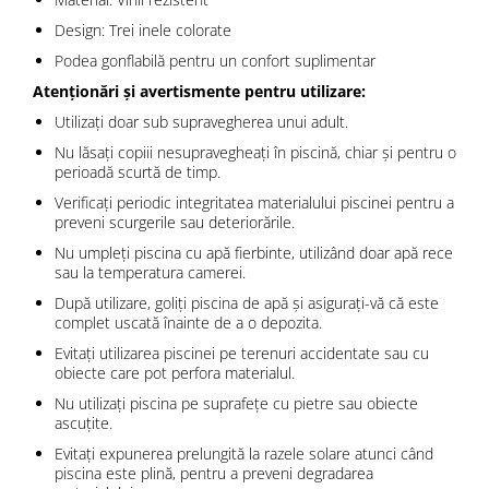
Design: Trei inele colorate
Podea gonflabilă pentru un confort suplimentar
Atenționări și avertismente pentru utilizare:
Utilizați doar sub supravegherea unui adult.
Nu lăsați copiii nesupravegheați în piscină, chiar și pentru o
perioadă scurtă de timp.
Verificați periodic integritatea materialului piscinei pentru a
preveni scurgerile sau deteriorările.
Nu umpleți piscina cu apă fierbinte, utilizând doar apă rece
sau la temperatura camerei.
După utilizare, goliți piscina de apă și asigurați-vă că este
complet uscată înainte de a o depozita.
Evitați utilizarea piscinei pe terenuri accidentate sau cu
obiecte care pot perfora materialul.
Nu utilizați piscina pe suprafețe cu pietre sau obiecte
ascuțite.
Evitați expunerea prelungită la razele solare atunci când
piscina este plină, pentru a preveni degradarea