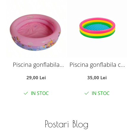
Piscina gonflabila
Piscina gonflabila cu
P
pentru bebelusi si
podea gonflabila, trei
p
29,00 Lei
35,00 Lei
copii mici, 70x70x22
inele colorate 60 cm
i
cm, pana la 3 ani, Roz
IN STOC
IN STOC
Postari Blog