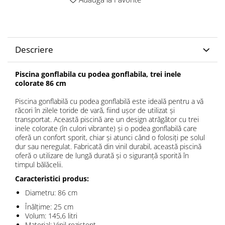
Descriere
Piscina gonflabila cu podea gonflabila, trei inele
colorate 86 cm
Piscina gonflabilă cu podea gonflabilă este ideală pentru a vă
răcori în zilele toride de vară, fiind ușor de utilizat și
transportat. Această piscină are un design atrăgător cu trei
inele colorate (în culori vibrante) și o podea gonflabilă care
oferă un confort sporit, chiar și atunci când o folosiți pe solul
dur sau neregulat. Fabricată din vinil durabil, această piscină
oferă o utilizare de lungă durată și o siguranță sporită în
timpul bălăcelii.
Caracteristici produs:
Diametru: 86 cm
Înălțime: 25 cm
Volum: 145,6 litri
Material: Vinil rezistent