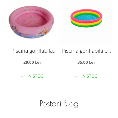
Piscina gonflabila
Piscina gonflabila cu
P
pentru bebelusi si
podea gonflabila, trei
p
29,00 Lei
35,00 Lei
copii mici, 70x70x22
inele colorate 60 cm
cm, pana la 3 ani, Roz
IN STOC
IN STOC
Postari Blog