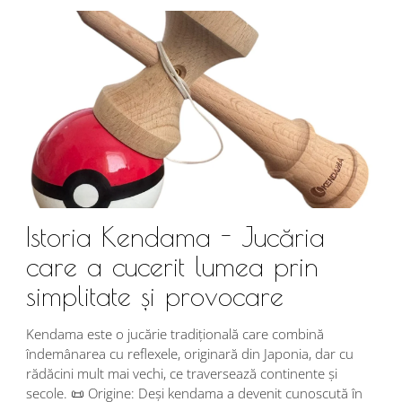
Istoria Kendama - Jucăria
care a cucerit lumea prin
simplitate și provocare
Î
s
Kendama este o jucărie tradițională care combină
r
îndemânarea cu reflexele, originară din Japonia, dar cu
i
rădăcini mult mai vechi, ce traversează continente și
d
secole. 📜 Origine: Deși kendama a devenit cunoscută în