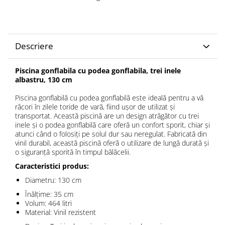
Descriere
Piscina gonflabila cu podea gonflabila, trei inele
albastru, 130 cm
Piscina gonflabilă cu podea gonflabilă este ideală pentru a vă
răcori în zilele toride de vară, fiind ușor de utilizat și
transportat. Această piscină are un design atrăgător cu trei
inele și o podea gonflabilă care oferă un confort sporit, chiar și
atunci când o folosiți pe solul dur sau neregulat. Fabricată din
vinil durabil, această piscină oferă o utilizare de lungă durată și
o siguranță sporită în timpul bălăcelii.
Caracteristici produs:
Diametru: 130 cm
Înălțime: 35 cm
Volum: 464 litri
Material: Vinil rezistent