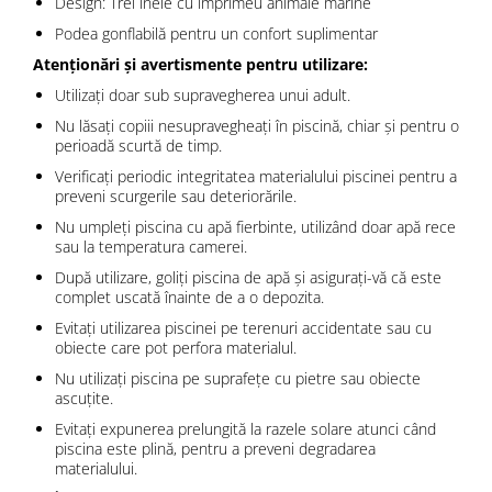
Design: Trei inele cu imprimeu animale marine
Podea gonflabilă pentru un confort suplimentar
Atenționări și avertismente pentru utilizare:
Utilizați doar sub supravegherea unui adult.
Nu lăsați copiii nesupravegheați în piscină, chiar și pentru o
perioadă scurtă de timp.
Verificați periodic integritatea materialului piscinei pentru a
preveni scurgerile sau deteriorările.
Nu umpleți piscina cu apă fierbinte, utilizând doar apă rece
sau la temperatura camerei.
După utilizare, goliți piscina de apă și asigurați-vă că este
complet uscată înainte de a o depozita.
Evitați utilizarea piscinei pe terenuri accidentate sau cu
obiecte care pot perfora materialul.
Nu utilizați piscina pe suprafețe cu pietre sau obiecte
ascuțite.
Evitați expunerea prelungită la razele solare atunci când
piscina este plină, pentru a preveni degradarea
materialului.