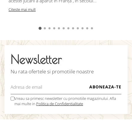
acestei jucării a apărut în Franța , în secolul...
C
Citeste mai mult
Newsletter
Nu rata ofertele si promotiile noastre
Vreau sa primesc newsletter cu promotiile magazinului. Afla
mai multe in
Politica de Confidentialitate