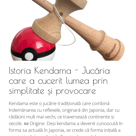
Istoria Kendama - Jucăria
care a cucerit lumea prin
simplitate și provocare
Î
s
Kendama este o jucărie tradițională care combină
r
îndemânarea cu reflexele, originară din Japonia, dar cu
i
rădăcini mult mai vechi, ce traversează continente și
d
secole. 📜 Origine: Deși kendama a devenit cunoscută în
j
forma sa actuală în Japonia, se crede că forma inițială a
p