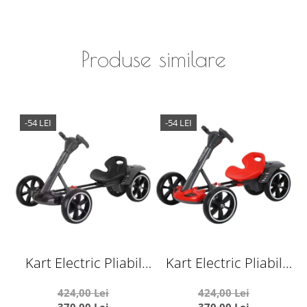
Produse similare
-54 LEI
-54 LEI
Kart Electric Pliabil
Kart Electric Pliabil
Pentru Copii, 6V, 3-7
Pentru Copii, 6V, 3-7
424,00 Lei
424,00 Lei
Ani, Negru
Ani, Rosu