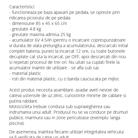
Caracteristici:
- functioneaza pe baza apasarii pe pedala, se opreste prin
ridicarea piciorului de pe pedala
- dimensiune 85 x 45 x 65 cm
- greutate 4.8 kg
- greutate maxima admisa 25 kg
- acumulator 6V 4.5Ah (pentru o incarcare coprespunzatoare
vi durata de viata prelungita a acumulatorului, descarcati initial
complet bateria, puneti la incarcat 12 ore, cu toate butonele
decuplate cat sta la incarcat, pe OFF, apoi descarcati din nou
si repetati procesul de trei ori. Nu uitati sa cuplati firele la
acumulator inainte de utilizare - se afla sub sa)
- material plastic
- roti din material plastic, cu o banda cauciucata pe mijloc
Acest produs necesita asamblare, asadar aveti nevoie de
cateva ustensile de uz zilnic, cunostinte minime de cablare si
putina rabdare.
Motocicleta trebuie condusa sub supravegherea sau
indrumarea unui adult. Produsul nu se va conduce pe drumuri
publice, marmura sau in zone periculoase (exemplu: langa
piscina).
De asemenea, inaintea fiecarei utilizari integritatea vehicului
va fi verificata de catre un adult.