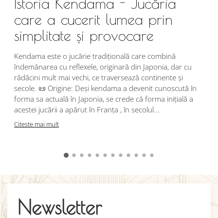
Istoria Kendama - Jucăria
care a cucerit lumea prin
simplitate și provocare
Î
s
Kendama este o jucărie tradițională care combină
r
îndemânarea cu reflexele, originară din Japonia, dar cu
i
rădăcini mult mai vechi, ce traversează continente și
d
secole. 📜 Origine: Deși kendama a devenit cunoscută în
j
forma sa actuală în Japonia, se crede că forma inițială a
p
acestei jucării a apărut în Franța , în secolul...
C
Citeste mai mult
Newsletter