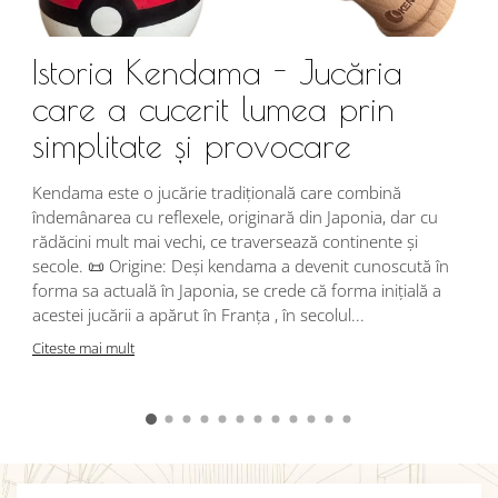
Istoria Kendama - Jucăria
care a cucerit lumea prin
simplitate și provocare
Î
s
Kendama este o jucărie tradițională care combină
r
îndemânarea cu reflexele, originară din Japonia, dar cu
i
rădăcini mult mai vechi, ce traversează continente și
d
secole. 📜 Origine: Deși kendama a devenit cunoscută în
j
forma sa actuală în Japonia, se crede că forma inițială a
p
acestei jucării a apărut în Franța , în secolul...
C
Citeste mai mult