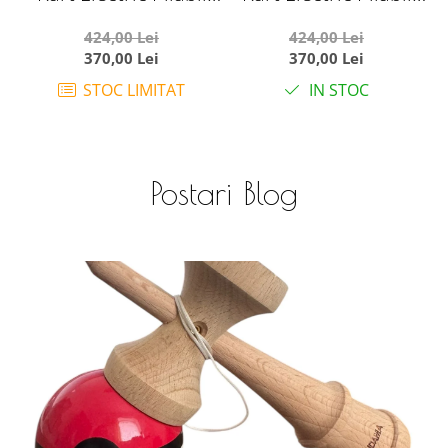
Pentru Copii, 6V, 3-7
Pentru Copii, 6V, 3-7
424,00 Lei
424,00 Lei
Ani, Negru
Ani, Rosu
370,00 Lei
370,00 Lei
STOC LIMITAT
IN STOC
Postari Blog