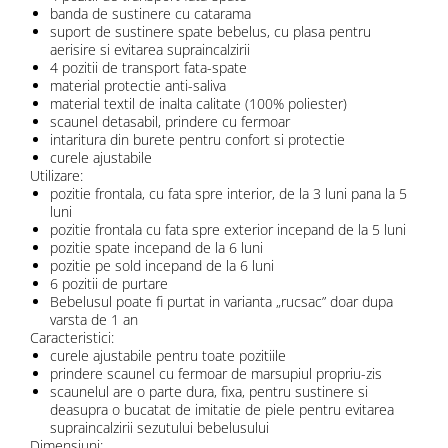
banda de sustinere cu catarama
suport de sustinere spate bebelus, cu plasa pentru
aerisire si evitarea supraincalzirii
4 pozitii de transport fata-spate
material protectie anti-saliva
material textil de inalta calitate (100% poliester)
scaunel detasabil, prindere cu fermoar
intaritura din burete pentru confort si protectie
curele ajustabile
Utilizare:
pozitie frontala, cu fata spre interior, de la 3 luni pana la 5
luni
pozitie frontala cu fata spre exterior incepand de la 5 luni
pozitie spate incepand de la 6 luni
pozitie pe sold incepand de la 6 luni
6 pozitii de purtare
Bebelusul poate fi purtat in varianta „rucsac” doar dupa
varsta de 1 an
Caracteristici:
curele ajustabile pentru toate pozitiile
prindere scaunel cu fermoar de marsupiul propriu-zis
scaunelul are o parte dura, fixa, pentru sustinere si
deasupra o bucatat de imitatie de piele pentru evitarea
supraincalzirii sezutului bebelusului
Dimensiuni: