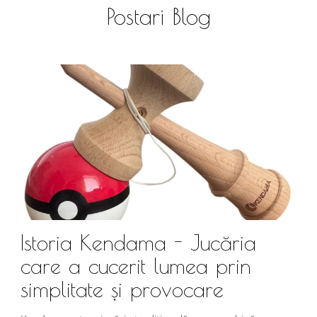
Postari Blog
Istoria Kendama - Jucăria
care a cucerit lumea prin
simplitate și provocare
Î
s