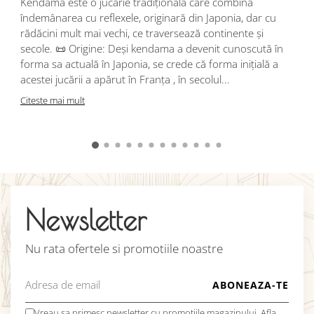
Kendama este o jucărie tradițională care combină
r
îndemânarea cu reflexele, originară din Japonia, dar cu
i
rădăcini mult mai vechi, ce traversează continente și
d
secole. 📜 Origine: Deși kendama a devenit cunoscută în
j
forma sa actuală în Japonia, se crede că forma inițială a
p
acestei jucării a apărut în Franța , în secolul...
C
Citeste mai mult
Newsletter
Nu rata ofertele si promotiile noastre
Vreau sa primesc newsletter cu promotiile magazinului. Afla