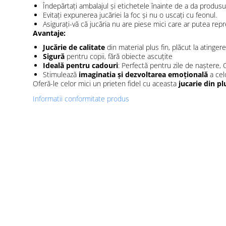
Îndepărtați ambalajul și etichetele înainte de a da produsul
Evitați expunerea jucăriei la foc și nu o uscați cu feonul.
Asigurați-vă că jucăria nu are piese mici care ar putea repr
Avantaje:
Jucărie de calitate
din material plus fin, plăcut la atingere
Sigură
pentru copii, fără obiecte ascuțite
Ideală pentru cadouri
: Perfectă pentru zile de naștere, 
Stimulează
imaginatia și dezvoltarea emoțională
a cel
Oferă-le celor mici un prieten fidel cu aceasta
jucarie din pl
Informatii conformitate produs