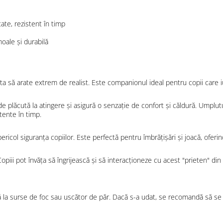
tate, rezistent în timp
moale și durabilă
ota să arate extrem de realist. Este companionul ideal pentru copii care 
de plăcută la atingere și asigură o senzație de confort și căldură. Umplu
tente în timp.
ricol siguranța copiilor. Este perfectă pentru îmbrățișări și joacă, oferind
Copiii pot învăța să îngrijească și să interacționeze cu acest "prieten" din 
să la surse de foc sau uscător de păr. Dacă s-a udat, se recomandă să se