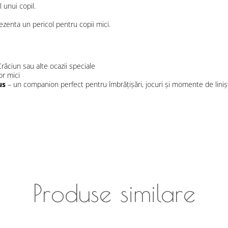
 unui copil.
ezenta un pericol pentru copii mici.
Crăciun sau alte ocazii speciale
or mici
us
– un companion perfect pentru îmbrățișări, jocuri și momente de liniș
Produse similare