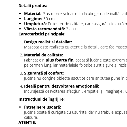
Detalii produs:
Material:
Plus moale și foarte fin la atingere, de înaltă cali
Lungime:
30 cm
Umplutură:
Poliester de calitate, care asigură o textură 
Vârsta recomandată:
3 ani+
Caracteristici principale:
Design realist și detaliat:
Mascota este realizata cu atenție la detalii, care fac masc
Material de calitate:
Fabricat din
plus foarte fin
, această jucărie este extrem 
pe termen lung, iar materialele folosite sunt sigure și rezis
Siguranță și confort:
Jucăria nu conține obiecte ascuțite care ar putea pune în pe
Ideală pentru dezvoltarea emoțională:
Încurajează dezvoltarea afecțiunii, empatiei și imaginației. 
Instrucțiuni de îngrijire:
Întreținere ușoară:
Jucăria poate fi curățată cu ușurință, dar nu trebuie expu
căldură.
ATENȚIE: