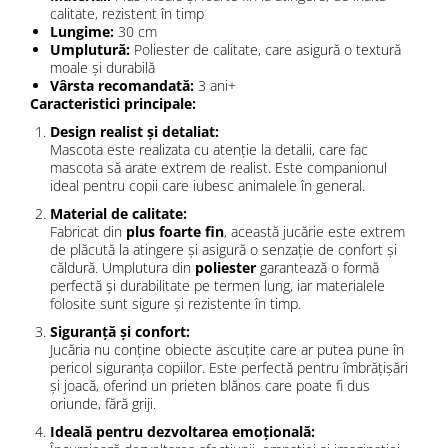
calitate, rezistent în timp
Lungime:
30 cm
Umplutură:
Poliester de calitate, care asigură o textură
moale și durabilă
Vârsta recomandată:
3 ani+
Caracteristici principale:
Design realist și detaliat:
Mascota este realizata cu atenție la detalii, care fac
mascota să arate extrem de realist. Este companionul
ideal pentru copii care iubesc animalele în general.
Material de calitate:
Fabricat din
plus foarte fin
, această jucărie este extrem
de plăcută la atingere și asigură o senzație de confort și
căldură. Umplutura din
poliester
garantează o formă
perfectă și durabilitate pe termen lung, iar materialele
folosite sunt sigure și rezistente în timp.
Siguranță și confort:
Jucăria nu conține obiecte ascuțite care ar putea pune în
pericol siguranța copiilor. Este perfectă pentru îmbrățișări
și joacă, oferind un prieten blănos care poate fi dus
oriunde, fără griji.
Ideală pentru dezvoltarea emoțională: