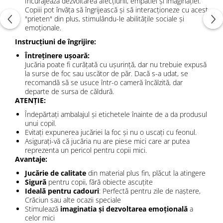
Încurajează dezvoltarea afecțiunii, empatiei și imaginației.
Copiii pot învăța să îngrijească și să interacționeze cu acest
"prieten" din plus, stimulându-le abilitățile sociale și
emoționale.
Instrucțiuni de îngrijire:
Întreținere ușoară:
Jucăria poate fi curățată cu ușurință, dar nu trebuie expusă
la surse de foc sau uscător de păr. Dacă s-a udat, se
recomandă să se usuce într-o cameră încălzită, dar
departe de sursa de căldură.
ATENȚIE:
Îndepărtați ambalajul și etichetele înainte de a da produsul
unui copil.
Evitați expunerea jucăriei la foc și nu o uscați cu feonul.
Asigurați-vă că jucăria nu are piese mici care ar putea
reprezenta un pericol pentru copii mici.
Avantaje:
Jucărie de calitate
din material plus fin, plăcut la atingere
Sigură
pentru copii, fără obiecte ascuțite
Ideală pentru cadouri
: Perfectă pentru zile de naștere,
Crăciun sau alte ocazii speciale
Stimulează
imaginatia și dezvoltarea emoțională
a
celor mici