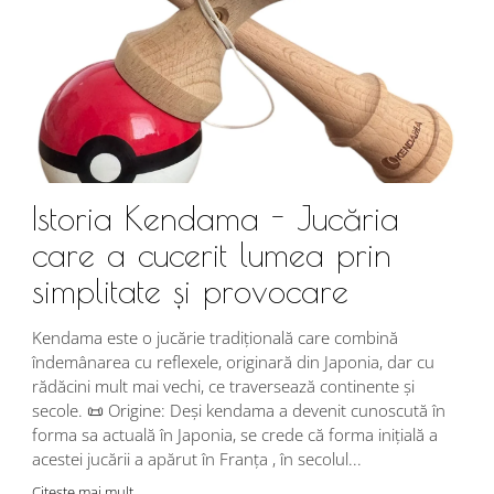
Istoria Kendama - Jucăria
care a cucerit lumea prin
simplitate și provocare
Î
s
Kendama este o jucărie tradițională care combină
r
îndemânarea cu reflexele, originară din Japonia, dar cu
i
rădăcini mult mai vechi, ce traversează continente și
d
secole. 📜 Origine: Deși kendama a devenit cunoscută în
j
forma sa actuală în Japonia, se crede că forma inițială a
p
acestei jucării a apărut în Franța , în secolul...
C
Citeste mai mult