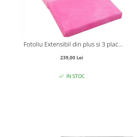
Fotoliu Extensibil din plus si 3 placi
burete Tronul Printesei, roz
239,00 Lei
IN STOC