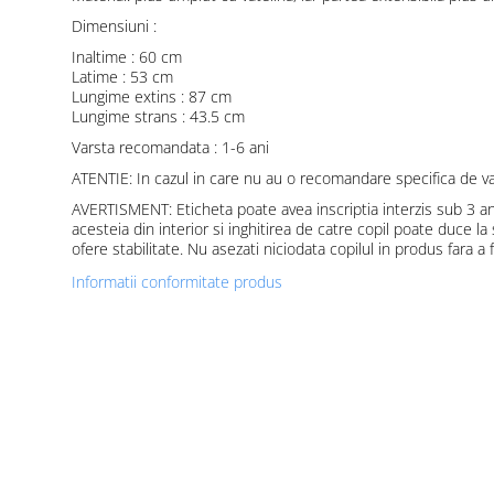
Dimensiuni :
Inaltime : 60 cm
Latime : 53 cm
Lungime extins : 87 cm
Lungime strans : 43.5 cm
Varsta recomandata : 1-6 ani
ATENTIE: In cazul in care nu au o recomandare specifica de var
AVERTISMENT: Eticheta poate avea inscriptia interzis sub 3 an
acesteia din interior si inghitirea de catre copil poate duce l
ofere stabilitate. Nu asezati niciodata copilul in produs fara a 
Informatii conformitate produs