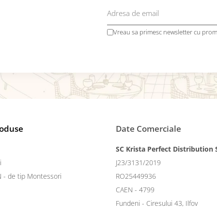
Vreau sa primesc newsletter cu promo
roduse
Date Comerciale
SC Krista Perfect Distribution
i
J23/3131/2019
N - de tip Montessori
RO25449936
CAEN - 4799
Fundeni - Ciresului 43, Ilfov