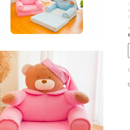
c
t
P
D
C