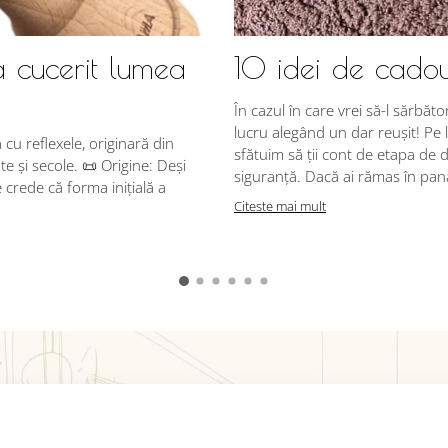
a cucerit lumea
10 idei de cadou
În cazul în care vrei să-l sărbăto
lucru alegând un dar reușit! Pe l
u reflexele, originară din
sfătuim să ții cont de etapa de d
e și secole. 📜 Origine: Deși
siguranță. Dacă ai rămas în pană 
crede că forma inițială a
Citeste mai mult