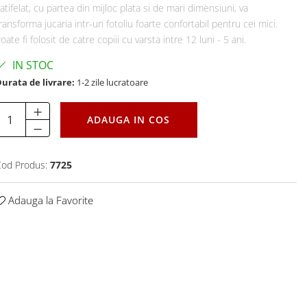
atifelat, cu partea din mijloc plata si de mari dimensiuni, va
ransforma jucaria intr-un fotoliu foarte confortabil pentru cei mici.
oate fi folosit de catre copiii cu varsta intre 12 luni - 5 ani.
IN STOC
urata de livrare:
1-2 zile lucratoare
ADAUGA IN COS
od Produs:
7725
Adauga la Favorite