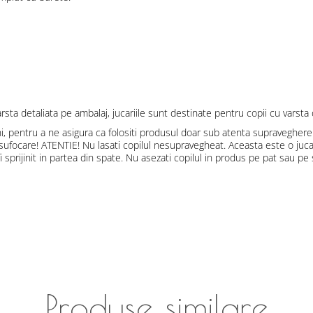
sta detaliata pe ambalaj, jucariile sunt destinate pentru copii cu varsta 
i, pentru a ne asigura ca folositi produsul doar sub atenta supraveghere 
a sufocare! ATENTIE! Nu lasati copilul nesupravegheat. Aceasta este o juca
fi sprijinit in partea din spate. Nu asezati copilul in produs pe pat sau pe 
Produse similare