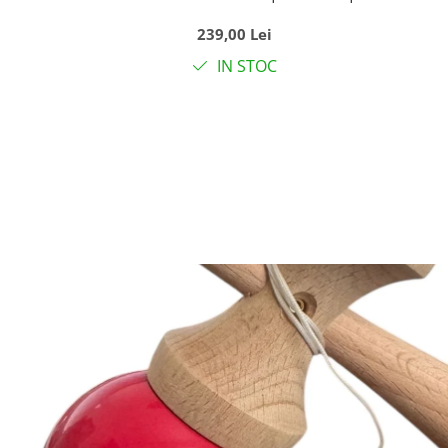
burete Tronul Printesei, roz
239,00 Lei
IN STOC