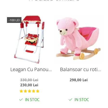
-100 LEI
Leagan Cu Panou
Balansoar cu roti
C
Muzical si Copertina
Ursuletul roz, din plus
330,00 Lei
298,00 Lei
Ratusca rosu
230,00 Lei
IN STOC
IN STOC