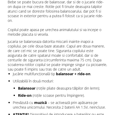
Bebe se poate bucura de balansoar, dar si de o jucarie ride-
on dupa ce mai creste. Rotile pot fi tinute deasupra talpilor
atunci cand se doreste folosirea balansoarului, dar pot fi si
scoase in exterior pentru a putea fi folosit ca si jucarie ride-
on.
Copilul poate apasa pe urechea animalutului si va incepe o
melodie placuta si vesela.
Jucaria se balanseaza datorita miscarii inainte-inapoi a
copilului, pe cele doua baze atasate. Capul are doua manere,
de care cel mic se poate tine. Siguranta copilului este
asigurata de catre spatarul moale si confortabil, dar si de
centurile de siguranta (circumferinta maxima 75 cm). Dupa
scoaterea rotilor copilul se poate impinge singur cu picioarele,
sau poate fi impins sau tras de catre un adult.
Jucărie multifuncțională tip
balansoar + ride-on
.
Utilizabilă în două moduri:
Balansoar
(roțile pliate deasupra tălpilor din lemn);
Ride-on
(roțile scoase pentru împingere).
Prevăzută cu
muzică
– se activează prin apăsarea pe
urechea unicornului. Necesita 2 baterii AA 1.5V, neincluse.
ATENTIE!
Dispozitivul de introducere a bateriilor nu este