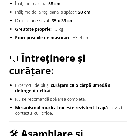
Înălțime maximă:
58 cm
Înălțime de la roți până la spătar:
28 cm
Dimensiune șezut:
35 x 33 cm
Greutate proprie:
~3 kg
Erori posibile de măsurare:
±3–4 cm
🧼
Întreținere și
curățare:
Exteriorul de pluș:
curățare cu o cârpă umedă și
detergent delicat
.
Nu se recomandă spălarea completă.
Mecanismul muzical nu este rezistent la apă
– evitați
contactul cu lichide.
🛠️
Asamblare și