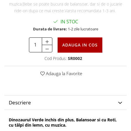
muzica.Bebe se poate bucura de balansoar, dar si de o jucarie
ride-on dupa ce mai creste.Varsta recomandata 1-3 ani.
IN STOC
Durata de livrare:
1-2 zile lucratoare
ADAUGA IN COS
Cod Produs:
SR0002
Adauga la Favorite
Descriere
Dinozaurul Verde inchis din plus, Balansoar si cu Roti,
cu tălpi din lemn, cu muzica.