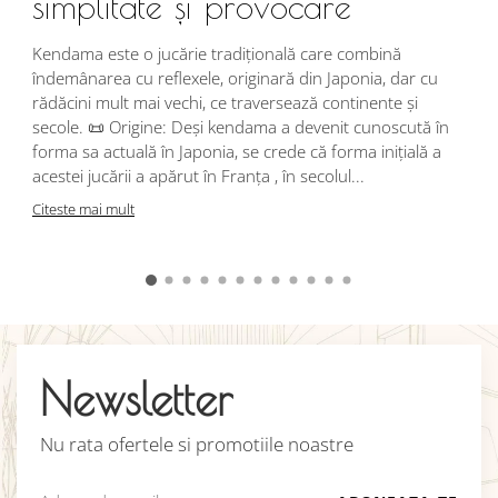
simplitate și provocare
Î
s
Kendama este o jucărie tradițională care combină
r
îndemânarea cu reflexele, originară din Japonia, dar cu
i
rădăcini mult mai vechi, ce traversează continente și
d
secole. 📜 Origine: Deși kendama a devenit cunoscută în
j
forma sa actuală în Japonia, se crede că forma inițială a
p
acestei jucării a apărut în Franța , în secolul...
C
Citeste mai mult
Newsletter
Nu rata ofertele si promotiile noastre