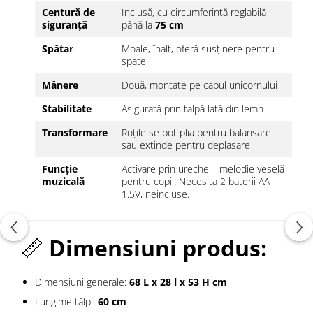
Centură de
Inclusă, cu circumferință reglabilă
siguranță
până la
75 cm
Spătar
Moale, înalt, oferă susținere pentru
spate
Mânere
Două, montate pe capul unicornului
Stabilitate
Asigurată prin talpă lată din lemn
Transformare
Roțile se pot plia pentru balansare
sau extinde pentru deplasare
Funcție
Activare prin ureche – melodie veselă
muzicală
pentru copii. Necesita 2 baterii AA
1.5V, neincluse.
📏
Dimensiuni produs:
Dimensiuni generale:
68 L x 28 l x 53 H cm
Lungime tălpi:
60 cm