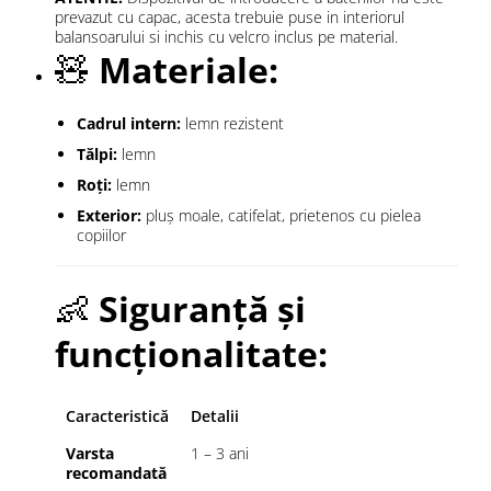
prevazut cu capac, acesta trebuie puse in interiorul
balansoarului si inchis cu velcro inclus pe material.
🧸
Materiale:
Cadrul intern:
lemn rezistent
Tălpi:
lemn
Roți:
lemn
Exterior:
pluș moale, catifelat, prietenos cu pielea
copiilor
👶
Siguranță și
funcționalitate:
Caracteristică
Detalii
Varsta
1 – 3 ani
recomandată