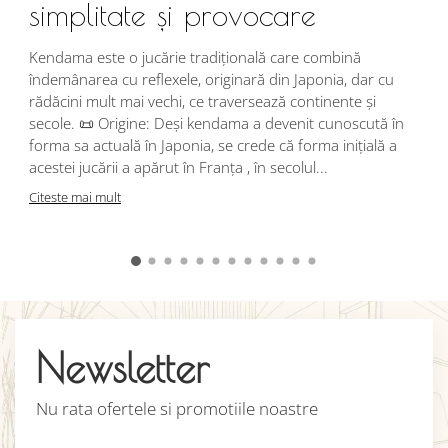
simplitate și provocare
Î
s
Kendama este o jucărie tradițională care combină
r
îndemânarea cu reflexele, originară din Japonia, dar cu
i
rădăcini mult mai vechi, ce traversează continente și
d
secole. 📜 Origine: Deși kendama a devenit cunoscută în
j
forma sa actuală în Japonia, se crede că forma inițială a
p
acestei jucării a apărut în Franța , în secolul...
C
Citeste mai mult
Newsletter
Nu rata ofertele si promotiile noastre