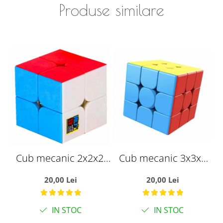
Produse similare
Cub mecanic 2x2x2,
Cub mecanic 3x3x3
multicolor,
antistres, multicolor,
20,00 Lei
20,00 Lei
Stickerless, de viteza
Moyu, Stickerless, de
Speedcube mecanic
viteza, Speedcube
IN STOC
IN STOC