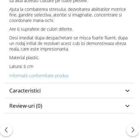
sa aiba aceeasi culoare pe toate piesele.
AJuta la combaterea stresului, dezvoltarea abilitatilor motrice
fine, gandire selectiva, atentie si imaginatie, concentrare si
coordonare mana-ochi.
Are 6 suprafete de culori diferite.
Desi imediat dupa despachetare se misca foarte fluent, dupa
un rodaj initial de rezolvari acest cub isi demonstreaza viteza
reala, care este impresionanta.
Material plastic.
Latura: 6 cm
Informatii conformitate produs
Caracteristici
Review-uri
(0)