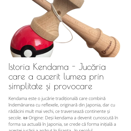
Istoria Kendama - Jucăria
care a cucerit lumea prin
simplitate și provocare
Î
s
Kendama este o jucărie tradițională care combină
r
îndemânarea cu reflexele, originară din Japonia, dar cu
i
rădăcini mult mai vechi, ce traversează continente și
d
secole. 📜 Origine: Deși kendama a devenit cunoscută în
j
forma sa actuală în Japonia, se crede că forma inițială a
p
acestei jucării a apărut în Franța , în secolul...