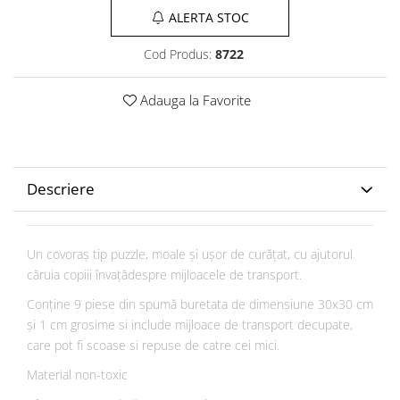
ALERTA STOC
Cod Produs:
8722
Adauga la Favorite
Descriere
Un covoraş tip puzzle, moale şi uşor de curăţat, cu ajutorul
căruia copiii învaţădespre mijloacele de transport.
Conţine 9 piese din spumă buretata de dimensiune 30x30 cm
şi 1 cm grosime si include mijloace de transport decupate,
care pot fi scoase si repuse de catre cei mici.
Material non-toxic