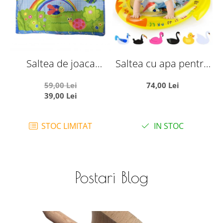
Saltea de joaca
Saltea cu apa pentru
pentru bebelusi,
bebelusi 81 x 64 cm -
g
59,00 Lei
74,00 Lei
Curcubeu si insecte
Ratusca vesela
39,00 Lei
vesele, 92 x 60 cm
STOC LIMITAT
IN STOC
Postari Blog