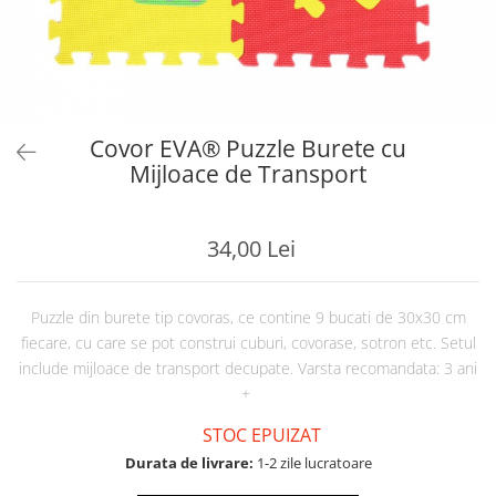
Covor EVA® Puzzle Burete cu
Mijloace de Transport
34,00 Lei
Puzzle din burete tip covoras, ce contine 9 bucati de 30x30 cm
fiecare, cu care se pot construi cuburi, covorase, sotron etc. Setul
include mijloace de transport decupate. Varsta recomandata: 3 ani
+
STOC EPUIZAT
Durata de livrare:
1-2 zile lucratoare