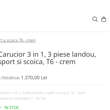
t si scoica, T6 - crem
Carucior 3 in 1, 3 piese landou,
sport si scoica, T6 - crem
1.370,00 Lei
.750,00 Lei
arucior 3 in 1, 3 piese landou, sport si scoica, T6 - crem
arsta recomandata: 0 - 36 luni
IN STOC