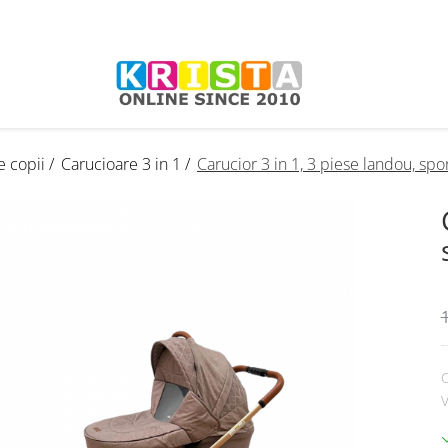
e copii /
Carucioare 3 in 1 /
Carucior 3 in 1, 3 piese landou, spor
1
C
V