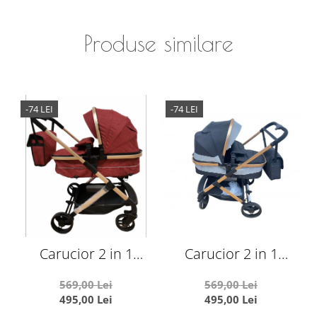
Produse similare
-74 LEI
-74 LEI
Carucior 2 in 1
Carucior 2 in 1
transformabil landou-
transformabil landou-
569,00 Lei
569,00 Lei
sport, 608 Rosu
sport, 608 Negru
s
495,00 Lei
495,00 Lei