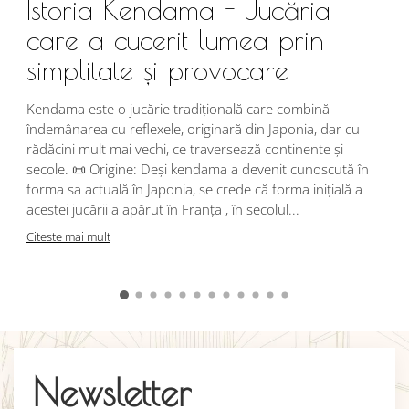
Istoria Kendama - Jucăria
care a cucerit lumea prin
simplitate și provocare
Î
s
Kendama este o jucărie tradițională care combină
r
îndemânarea cu reflexele, originară din Japonia, dar cu
i
rădăcini mult mai vechi, ce traversează continente și
d
secole. 📜 Origine: Deși kendama a devenit cunoscută în
j
forma sa actuală în Japonia, se crede că forma inițială a
p
acestei jucării a apărut în Franța , în secolul...
C
Citeste mai mult
Newsletter