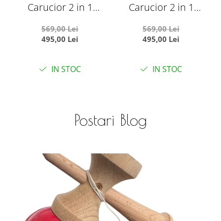
Carucior 2 in 1
Carucior 2 in 1
transformabil landou-
transformabil landou-
569,00 Lei
569,00 Lei
sport, 608 Rosu
sport, 608 Negru
s
495,00 Lei
495,00 Lei
IN STOC
IN STOC
Postari Blog