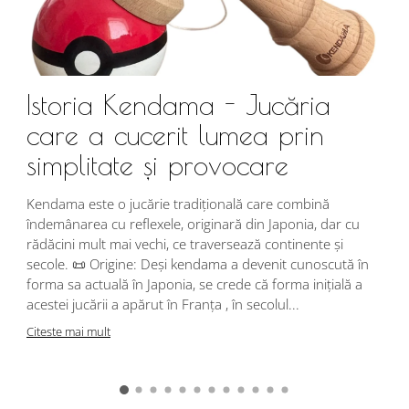
Istoria Kendama - Jucăria
care a cucerit lumea prin
simplitate și provocare
Î
s
Kendama este o jucărie tradițională care combină
r
îndemânarea cu reflexele, originară din Japonia, dar cu
i
rădăcini mult mai vechi, ce traversează continente și
d
secole. 📜 Origine: Deși kendama a devenit cunoscută în
j
forma sa actuală în Japonia, se crede că forma inițială a
p
acestei jucării a apărut în Franța , în secolul...
C
Citeste mai mult