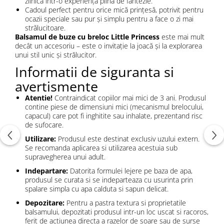
zilnică într-o experiență plină de fantezie.
Cadoul perfect pentru orice mică prințesă, potrivit pentru
ocazii speciale sau pur și simplu pentru a face o zi mai
strălucitoare.
Balsamul de buze cu breloc Little Princess
este mai mult
decât un accesoriu – este o invitație la joacă și la explorarea
unui stil unic și strălucitor.
Informatii de siguranta si
avertismente
Atentie!
Contraindicat copiilor mai mici de 3 ani. Produsul
contine piese de dimensiuni mici (mecanismul brelocului,
capacul) care pot fi inghitite sau inhalate, prezentand risc
de sufocare.
Utilizare:
Produsul este destinat exclusiv uzului extern.
Se recomanda aplicarea si utilizarea acestuia sub
supravegherea unui adult.
Indepartare:
Datorita formulei lejere pe baza de apa,
produsul se curata si se indeparteaza cu usurinta prin
spalare simpla cu apa calduta si sapun delicat.
Depozitare:
Pentru a pastra textura si proprietatile
balsamului, depozitati produsul intr-un loc uscat si racoros,
ferit de actiunea directa a razelor de soare sau de surse