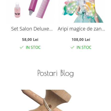
Set Salon Deluxe
Aripi magice de zana
Styling cu 5 Accesorii
cu LED, electrice,
D
58,00 Lei
108,00 Lei
luminoase si cu
2
IN STOC
IN STOC
vibratii
Postari Blog