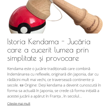
Istoria Kendama - Jucăria
care a cucerit lumea prin
simplitate și provocare
Î
s
Kendama este o jucărie tradițională care combină
r
îndemânarea cu reflexele, originară din Japonia, dar cu
i
rădăcini mult mai vechi, ce traversează continente și
d
secole. 📜 Origine: Deși kendama a devenit cunoscută în
j
forma sa actuală în Japonia, se crede că forma inițială a
p
acestei jucării a apărut în Franța , în secolul...
C
Citeste mai mult