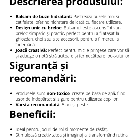
Descrierea produsului:
Balsam de buze hidratant:
Păstrează buzele moi și
catifelate, oferind hidratare delicată cu fiecare utilizare.
Design unic cu breloc:
Balsamul este ascuns într-un
breloc simpatic și practic, perfect pentru a fi atașat la
ghiozdan, chei sau alte accesorii, pentru a fi mereu la
îndemână.
Joacă creativă:
Perfect pentru micile prințese care vor să-
și adauge o notă strălucitoare și fermecătoare look-ului lor.
Siguranță și
recomandări:
Produsele sunt
non-toxice
, create pe bază de apă, fiind
ușor de îndepărtat și sigure pentru utilizarea copiilor.
Varsta recomandată:
5 ani și peste.
Beneficii:
Ideal pentru jocuri de rol și momente de răsfăț.
Stimulează creativitatea și imaginația, transformând rutina