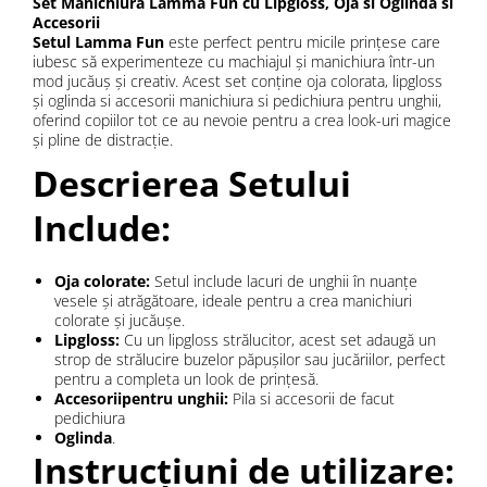
Set Manichiura Lamma Fun cu Lipgloss, Oja si Oglinda si
Accesorii
Setul Lamma Fun
este perfect pentru micile prințese care
iubesc să experimenteze cu machiajul și manichiura într-un
mod jucăuș și creativ. Acest set conține oja colorata, lipgloss
și oglinda si accesorii manichiura si pedichiura pentru unghii,
oferind copiilor tot ce au nevoie pentru a crea look-uri magice
și pline de distracție.
Descrierea Setului
Include:
Oja colorate:
Setul include lacuri de unghii în nuanțe
vesele și atrăgătoare, ideale pentru a crea manichiuri
colorate și jucăușe.
Lipgloss:
Cu un lipgloss strălucitor, acest set adaugă un
strop de strălucire buzelor păpușilor sau jucăriilor, perfect
pentru a completa un look de prințesă.
Accesoriipentru unghii:
Pila si accesorii de facut
pedichiura
Oglinda
.
Instrucțiuni de utilizare: