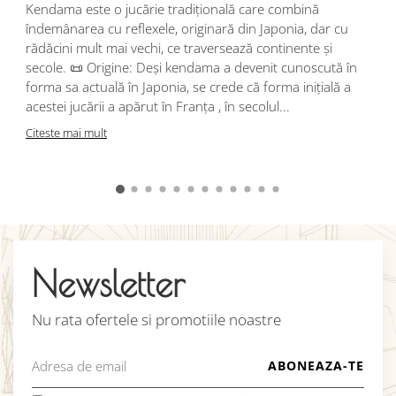
Kendama este o jucărie tradițională care combină
r
îndemânarea cu reflexele, originară din Japonia, dar cu
i
rădăcini mult mai vechi, ce traversează continente și
d
secole. 📜 Origine: Deși kendama a devenit cunoscută în
j
forma sa actuală în Japonia, se crede că forma inițială a
p
acestei jucării a apărut în Franța , în secolul...
C
Citeste mai mult
Newsletter
Nu rata ofertele si promotiile noastre