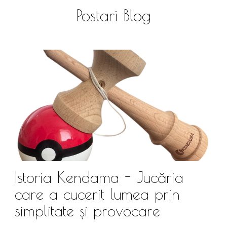
Postari Blog
Istoria Kendama - Jucăria
care a cucerit lumea prin
simplitate și provocare
Î
s