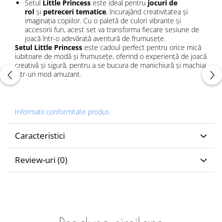
Setul
Little Princess
este ideal pentru
jocuri de
rol
și
petreceri tematice
, încurajând creativitatea și
imaginația copiilor. Cu o paletă de culori vibrante și
accesorii fun, acest set va transforma fiecare sesiune de
joacă într-o adevărată aventură de frumusețe.
Setul Little Princess
este cadoul perfect pentru orice mică
iubitoare de modă și frumusețe, oferind o experiență de joacă
creativă și sigură, pentru a se bucura de manichiură și machiaj
într-un mod amuzant.
Informatii conformitate produs
Caracteristici
Review-uri
(0)