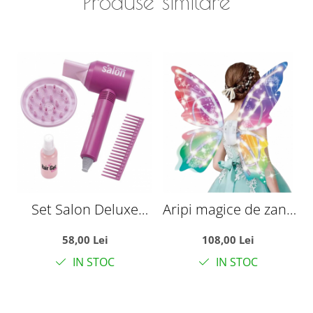
Produse similare
Set Salon Deluxe
Aripi magice de zana
Styling cu 5 Accesorii
cu LED, electrice,
D
58,00 Lei
108,00 Lei
luminoase si cu
2
IN STOC
IN STOC
vibratii