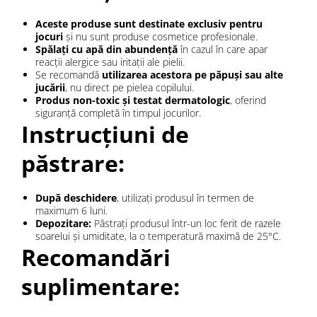
Aceste produse sunt destinate exclusiv pentru
jocuri
și nu sunt produse cosmetice profesionale.
Spălați cu apă din abundență
în cazul în care apar
reacții alergice sau iritații ale pielii.
Se recomandă
utilizarea acestora pe păpuși sau alte
jucării
, nu direct pe pielea copilului.
Produs non-toxic și testat dermatologic
, oferind
siguranță completă în timpul jocurilor.
Instrucțiuni de
păstrare:
După deschidere
, utilizați produsul în termen de
maximum 6 luni.
Depozitare:
Păstrați produsul într-un loc ferit de razele
soarelui și umiditate, la o temperatură maximă de 25°C.
Recomandări
suplimentare: