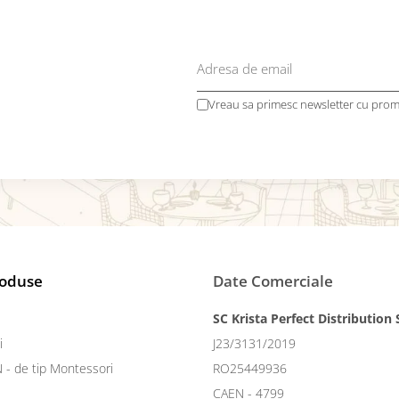
Vreau sa primesc newsletter cu promo
roduse
Date Comerciale
SC Krista Perfect Distribution
i
J23/3131/2019
N - de tip Montessori
RO25449936
CAEN - 4799