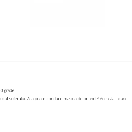
360 grade
 locul soferului. Asa poate conduce masina de oriunde! Aceasta jucarie ii va