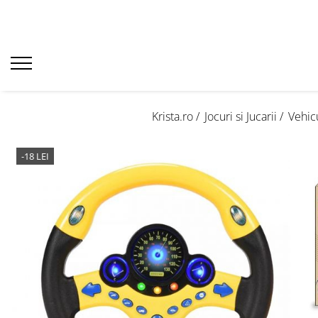
Krista.ro /
Jocuri si Jucarii /
Vehic
-18 LEI