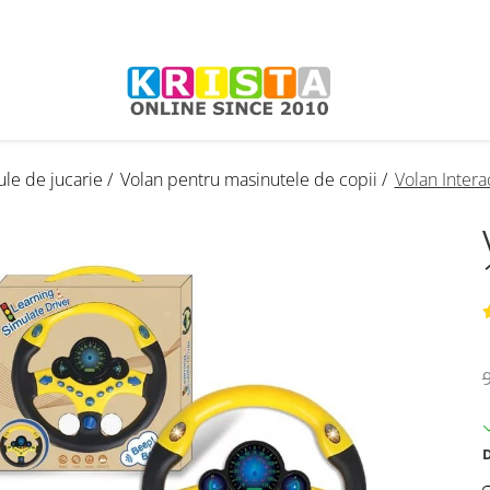
ule de jucarie /
Volan pentru masinutele de copii /
Volan Intera
9
D