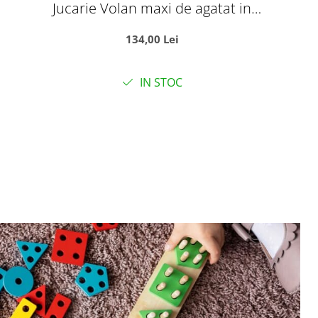
Jucarie Volan maxi de agatat in
masina pentru bebe, cu muzica si
134,00 Lei
oglinda
IN STOC