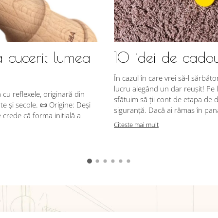
a cucerit lumea
10 idei de cadou
În cazul în care vrei să-l sărbăto
lucru alegând un dar reușit! Pe l
u reflexele, originară din
sfătuim să ții cont de etapa de d
e și secole. 📜 Origine: Deși
siguranță. Dacă ai rămas în pană 
crede că forma inițială a
Citeste mai mult