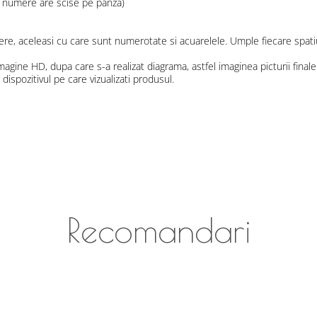
te numere are scise pe panza)
re, aceleasi cu care sunt numerotate si acuarelele. Umple fiecare spati
magine HD, dupa care s-a realizat diagrama, astfel imaginea picturii finale
ispozitivul pe care vizualizati produsul.
Recomandari