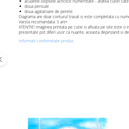
acuarele (vopsele acriclice numerotate - atatea culori ca
doua pensule
doua agatatoare de perete.
Diagrama are doar conturul trasat si este completata cu nume
Varsta recomandata: 5 ani+
ATENTIE! Imaginea printata pe cutie si afisata pe site este o i
prezentate pot diferi usor ca nuante, aceasta depinzand si de d
Informatii conformitate produs