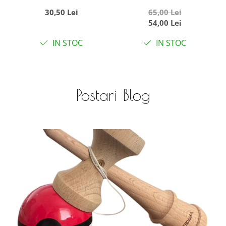
Goblen Diamante
R8064 Nasterea
30,50 Lei
65,00 Lei
rotunde, 50 x 40 cm,
Domnului, cu
54,00 Lei
Riviera
Umplere partiala, cu
IN STOC
IN STOC
rama, 30x40 cm
Postari Blog