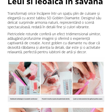
Leul si leoaica in savana
Transformați orice încăpere într-un spațiu plin de culoare și
eleganță cu acest tablou 5D Goblen Diamante. Designul său
delicat surprinde armonia naturii, reprezentând o scenă
spectaculoasă, redată în detalii fine și culori vibrante.
Pietricelele rotunde conferă un efect tridimensional uimitor,
adăugând profunzime imaginii și oferind o experiență
captivantă de creație. Acest goblen cu diamante nu doar că
dezvoltă răbdarea și atenția la detalii, dar este și o activitate
relaxantă, perfectă pentru iubitorii de artă și decor.