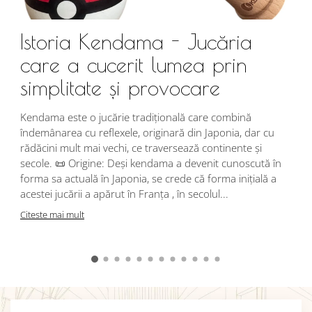
Istoria Kendama - Jucăria
care a cucerit lumea prin
simplitate și provocare
Î
s
Kendama este o jucărie tradițională care combină
r
îndemânarea cu reflexele, originară din Japonia, dar cu
i
rădăcini mult mai vechi, ce traversează continente și
d
secole. 📜 Origine: Deși kendama a devenit cunoscută în
j
forma sa actuală în Japonia, se crede că forma inițială a
p
acestei jucării a apărut în Franța , în secolul...
C
Citeste mai mult