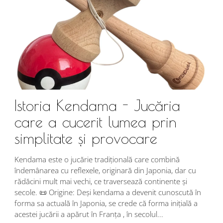
Istoria Kendama - Jucăria
care a cucerit lumea prin
simplitate și provocare
Î
s
Kendama este o jucărie tradițională care combină
r
îndemânarea cu reflexele, originară din Japonia, dar cu
i
rădăcini mult mai vechi, ce traversează continente și
d
secole. 📜 Origine: Deși kendama a devenit cunoscută în
j
forma sa actuală în Japonia, se crede că forma inițială a
p
acestei jucării a apărut în Franța , în secolul...