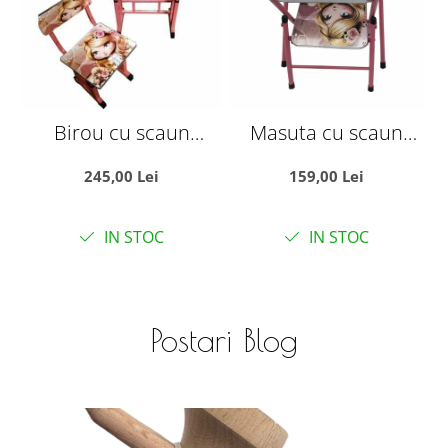
Birou cu scaun
Masuta cu scaun
pentru copii,
pentru copii, pliabile,
p
245,00 Lei
159,00 Lei
reglabile, cadru
cadru metalic si lemn,
c
metalic si lemn, roz,
roz, My Princess P1
IN STOC
IN STOC
My Princess W1
Postari Blog