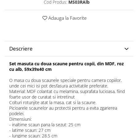
Cod Produs:
MS03RAlb
Adauga la Favorite
Descriere
Set masuta cu doua scaune pentru copii, din MDF, roz
cu alb, 59x39x40 cm
O masa cu doua scaunele speciale pentru camera copiilor,
unde cei mici isi pot desfasura activitatile preferate.
Material: MDF colantat cu melamina, suprafata lucioasa, fiind
foarte usor de curatat si intretinut
Colturi rotunjite atat la masa, cat si la scaune.
Picioarele scaunelor au protectii pentru a evita zgarierea
podelei.
Dimensiuni:
- inaltime scaun pana la sezut: 25 cm
- latime scaun: 27 cm
- lungime scaun: 28.5 cm