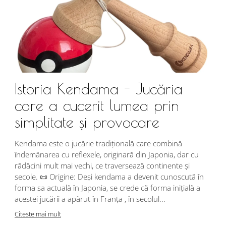
Istoria Kendama - Jucăria
care a cucerit lumea prin
simplitate și provocare
Î
s
Kendama este o jucărie tradițională care combină
r
îndemânarea cu reflexele, originară din Japonia, dar cu
i
rădăcini mult mai vechi, ce traversează continente și
d
secole. 📜 Origine: Deși kendama a devenit cunoscută în
j
forma sa actuală în Japonia, se crede că forma inițială a
p
acestei jucării a apărut în Franța , în secolul...
C
Citeste mai mult