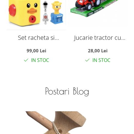
Set racheta si
Jucarie tractor cu
masinuta de curse cu
remorca cu porumb
99,00 Lei
28,00 Lei
propulsie pe baloane
IN STOC
IN STOC
Postari Blog