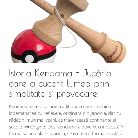
Istoria Kendama - Jucăria
care a cucerit lumea prin
simplitate și provocare
Î
s
Kendama este o jucărie tradițională care combină
r
îndemânarea cu reflexele, originară din Japonia, dar cu
i
rădăcini mult mai vechi, ce traversează continente și
d
secole. 📜 Origine: Deși kendama a devenit cunoscută în
j
forma sa actuală în Japonia, se crede că forma inițială a
p