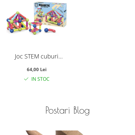
Joc STEM cuburi
magnetice Magnetic
64,00 Lei
Sticks 42 piese
IN STOC
colorate pentru
constructii
Postari Blog