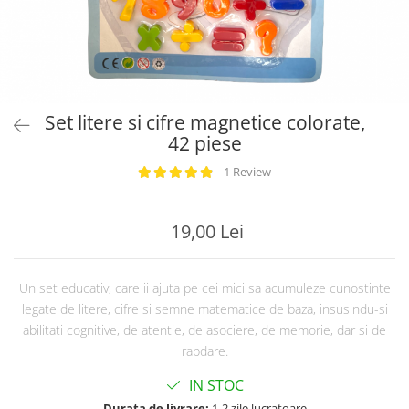
Set litere si cifre magnetice colorate,
42 piese
1 Review
19,00 Lei
Un set educativ, care ii ajuta pe cei mici sa acumuleze cunostinte
legate de litere, cifre si semne matematice de baza, insusindu-si
abilitati cognitive, de atentie, de asociere, de memorie, dar si de
rabdare.
IN STOC
Durata de livrare:
1-2 zile lucratoare