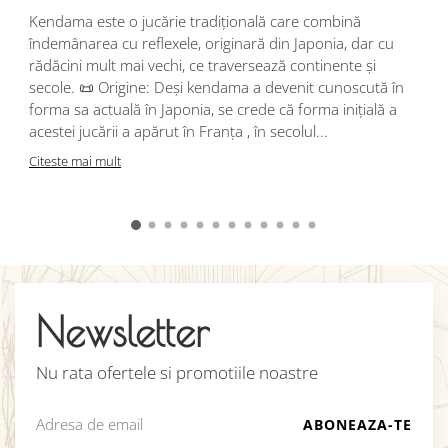
s
Kendama este o jucărie tradițională care combină
r
îndemânarea cu reflexele, originară din Japonia, dar cu
i
rădăcini mult mai vechi, ce traversează continente și
d
secole. 📜 Origine: Deși kendama a devenit cunoscută în
j
forma sa actuală în Japonia, se crede că forma inițială a
p
acestei jucării a apărut în Franța , în secolul...
C
Citeste mai mult
Newsletter
Nu rata ofertele si promotiile noastre