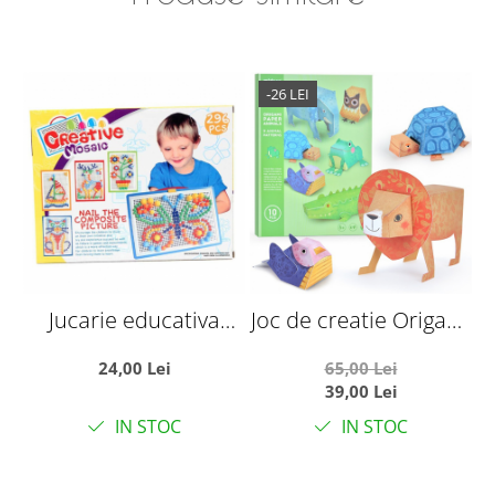
-26 LEI
Jucarie educativa
Joc de creatie Origami
Creative Mosaic, 296
cu 10 animale
24,00 Lei
65,00 Lei
Piese
39,00 Lei
IN STOC
IN STOC