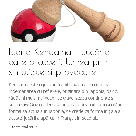
Istoria Kendama - Jucăria
care a cucerit lumea prin
simplitate și provocare
Î
s
Kendama este o jucărie tradițională care combină
r
îndemânarea cu reflexele, originară din Japonia, dar cu
i
rădăcini mult mai vechi, ce traversează continente și
d
secole. 📜 Origine: Deși kendama a devenit cunoscută în
j
forma sa actuală în Japonia, se crede că forma inițială a
p
acestei jucării a apărut în Franța , în secolul...
C
Citeste mai mult