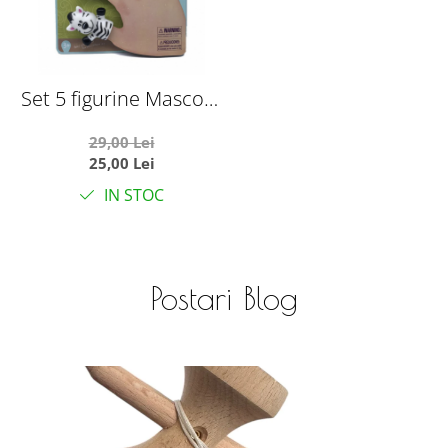
Set 5 figurine Mascote
pentru degete, Finger
29,00 Lei
Puppet Animale
25,00 Lei
Salbatice
IN STOC
Postari Blog