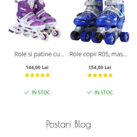
Role si patine cu
Role copii R05, masuri
rotile copii SR06MS,
reglabile 31 - 34,
144,00 Lei
154,00 Lei
roti silicon cu lumini,
albastru, S
masuri reglabile 31 -
34, mov
IN STOC
IN STOC
Postari Blog