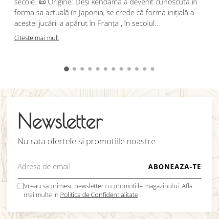
secole. 📜 Origine: Deși kendama a devenit cunoscută în
j
forma sa actuală în Japonia, se crede că forma inițială a
p
acestei jucării a apărut în Franța , în secolul...
C
Citeste mai mult
Newsletter
Nu rata ofertele si promotiile noastre
Vreau sa primesc newsletter cu promotiile magazinului. Afla
mai multe in
Politica de Confidentialitate