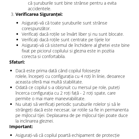
că șuruburile sunt bine strânse pentru a evita
accidentele.
Verificarea Siguranței:
Asigurați-vă că toate șuruburile sunt strânse
corespunzător.
Verificați dacă roțile se învârt liber și nu sunt blocate.
Verificați dacă roțile sunt centrate pe tijele lor
Asigurați-vă că sistemul de închidere al ghetei este bine
fixat pe piciorul copilului si glezna este in pozitia
corecta si confortabila.
Sfaturi:
Dacă este prima dată când copilul folosește
rolele, începeți cu configurația cu 4 roți în linie, deoarece
aceasta oferă mai multă stabilitate.
Odată ce copilul s-a obișnuit cu mersul pe role, puteți
încerca configurația cu 2 roți față - 2 roți spate, care
permite o mai mare manevrabilitate.
Nu uitați să verificați periodic șuruburile rolelor și să le
strângeți dacă este necesar, iar rotile sa fie in permanenta
pe mijlocul tijei. Deplasarea de pe mijlocul tijei poate duce
la inclinarea gleznei.
Important:
Asigurați-vă că copilul poartă echipament de protecție