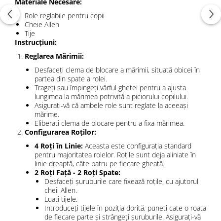
Materiale Necesare:
Role reglabile pentru copii
Cheie Allen
Tije
Instrucțiuni:
Reglarea Mărimii:
Desfaceți clema de blocare a mărimii, situată obicei în
partea din spate a rolei.
Trageți sau împingeți vârful ghetei pentru a ajusta
lungimea la mărimea potrivită a piciorului copilului.
Asigurați-vă că ambele role sunt reglate la aceeași
mărime.
Eliberati clema de blocare pentru a fixa mărimea.
Configurarea Roților:
4 Roți în Linie:
Aceasta este configurația standard
pentru majoritatea rolelor. Roțile sunt deja aliniate în
linie dreaptă, câte patru pe fiecare gheată.
2 Roți Față - 2 Roți Spate:
Desfaceți șuruburile care fixează roțile, cu ajutorul
cheii Allen.
Luati tijele.
Introduceți tijele în poziția dorită, puneti cate o roata
de fiecare parte și strângeți șuruburile. Asigurați-vă