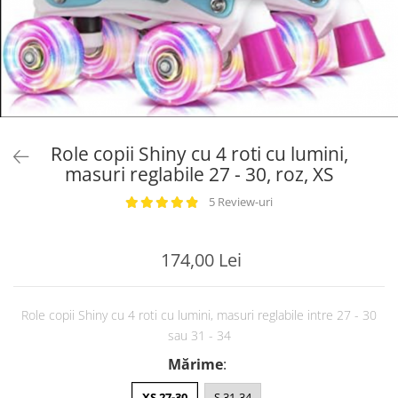
Role copii Shiny cu 4 roti cu lumini,
masuri reglabile 27 - 30, roz, XS
5 Review-uri
174,00 Lei
Role copii Shiny cu 4 roti cu lumini, masuri reglabile intre 27 - 30
sau 31 - 34
Mărime
:
XS 27-30
S 31-34