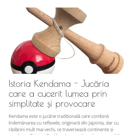
Istoria Kendama - Jucăria
care a cucerit lumea prin
simplitate și provocare
Î
s
Kendama este o jucărie tradițională care combină
r
îndemânarea cu reflexele, originară din Japonia, dar cu
i
rădăcini mult mai vechi, ce traversează continente și
d