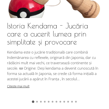
Istoria Kendama - Jucăria
care a cucerit lumea prin
simplitate și provocare
Î
s
Kendama este o jucărie tradițională care combină
r
îndemânarea cu reflexele, originară din Japonia, dar cu
i
rădăcini mult mai vechi, ce traversează continente și
d
secole. 📜 Origine: Deși kendama a devenit cunoscută în
j
forma sa actuală în Japonia, se crede că forma inițială a
p
acestei jucării a apărut în Franța , în secolul...
C
Citeste mai mult