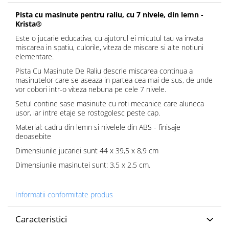
Pista cu masinute pentru raliu, cu 7 nivele, din lemn -
Krista®
Este o jucarie educativa, cu ajutorul ei micutul tau va invata
miscarea in spatiu, culorile, viteza de miscare si alte notiuni
elementare.
Pista Cu Masinute De Raliu descrie miscarea continua a
masinutelor care se aseaza in partea cea mai de sus, de unde
vor cobori intr-o viteza nebuna pe cele 7 nivele.
Setul contine sase masinute cu roti mecanice care aluneca
usor, iar intre etaje se rostogolesc peste cap.
Material: cadru din lemn si nivelele din ABS - finisaje
deoasebite
Dimensiunile jucariei sunt 44 x 39,5 x 8,9 cm
Dimensiunile masinutei sunt: 3,5 x 2,5 cm.
Informatii conformitate produs
Caracteristici