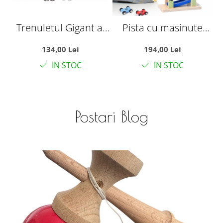
Trenuletul Gigant al
Pista cu masinute
Cunoasterii
pentru raliu, cu 8
s
134,00 Lei
194,00 Lei
Alfabetului Din Lemn,
nivele, din lemn
d
IN STOC
IN STOC
cu magnet
Postari Blog