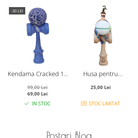
-30 LEI
Kendama Cracked 18
Husa pentru
cm, din lemn, albastru
Kendama din PVC,
99,00 Lei
25,00 Lei
Breloc cu Catarama
69,00 Lei
de Agatare, 12 x 6 cm,
d
IN STOC
STOC LIMITAT
Alb Multicolor
Postari Blog