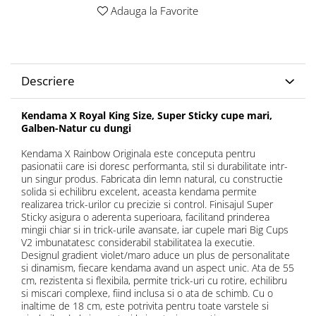
Adauga la Favorite
Descriere
Kendama X Royal King Size, Super Sticky cupe mari,
Galben-Natur cu dungi
Kendama X Rainbow Originala este conceputa pentru
pasionatii care isi doresc performanta, stil si durabilitate intr-
un singur produs. Fabricata din lemn natural, cu constructie
solida si echilibru excelent, aceasta kendama permite
realizarea trick-urilor cu precizie si control. Finisajul Super
Sticky asigura o aderenta superioara, facilitand prinderea
mingii chiar si in trick-urile avansate, iar cupele mari Big Cups
V2 imbunatatesc considerabil stabilitatea la executie.
Designul gradient violet/maro aduce un plus de personalitate
si dinamism, fiecare kendama avand un aspect unic. Ata de 55
cm, rezistenta si flexibila, permite trick-uri cu rotire, echilibru
si miscari complexe, fiind inclusa si o ata de schimb. Cu o
inaltime de 18 cm, este potrivita pentru toate varstele si