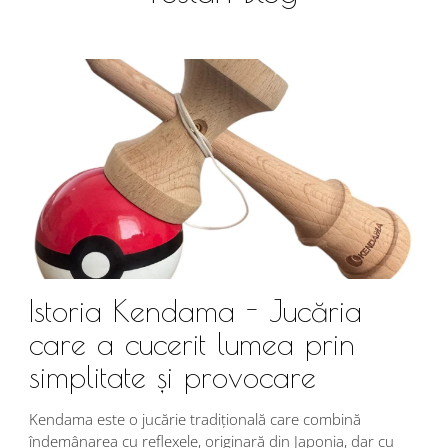
Istoria Kendama - Jucăria
care a cucerit lumea prin
simplitate și provocare
Î
s
Kendama este o jucărie tradițională care combină
r
îndemânarea cu reflexele, originară din Japonia, dar cu