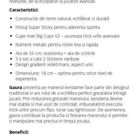
nivelurile, de la incepatori la jucatori avansati.
Caracteristici:
Constructie din lemn natural, echilibrat si durabil
Finisaj Super Sticky pentru aderenta sporita
Cupe mari Big Cups V2 – usureaza trick-urile avansate
Rulment metalic pentru rotire lina si rapida
Ata de 55 cm, rezistenta + ata de schimb
3 x set a cate 2 Stickere rainbow
Design gradient violet/maro, aspect unic
Dimensiune: 18 cm – optima pentru orice nivel de
experienta
Gaura
prezenta pe manerul kendamei face parte din designul
traditional si are rolul de a echilibra perfect greutatea intregii
jucarii. Prin reducerea greutatii manerului, kendama devine
mai stabila si mai usor de controlat, imbunatatind executia
trick-urilor precum flips, lunar sau lighthouse. De asemenea,
gaura contribuie la productia si finisarea manerului si permite
o manipulare mai precisa in timpul jocului.
Beneficii: