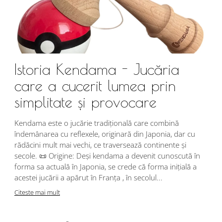
Istoria Kendama - Jucăria
care a cucerit lumea prin
simplitate și provocare
Î
s
Kendama este o jucărie tradițională care combină
r
îndemânarea cu reflexele, originară din Japonia, dar cu
i
rădăcini mult mai vechi, ce traversează continente și
d
secole. 📜 Origine: Deși kendama a devenit cunoscută în
j
forma sa actuală în Japonia, se crede că forma inițială a
p
acestei jucării a apărut în Franța , în secolul...
C
Citeste mai mult