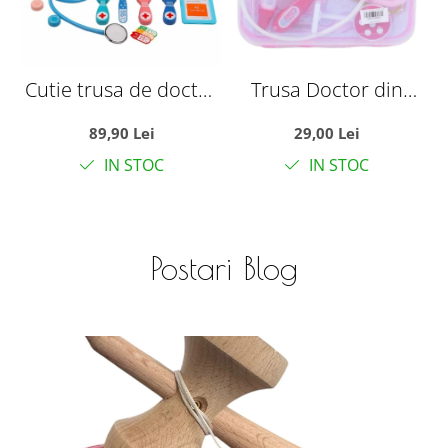
Cutie trusa de doctor
Trusa Doctor din
- La dentist, din lemn
Plastic cu Valiza
89,90 Lei
29,00 Lei
Transparenta, roz
IN STOC
IN STOC
Postari Blog