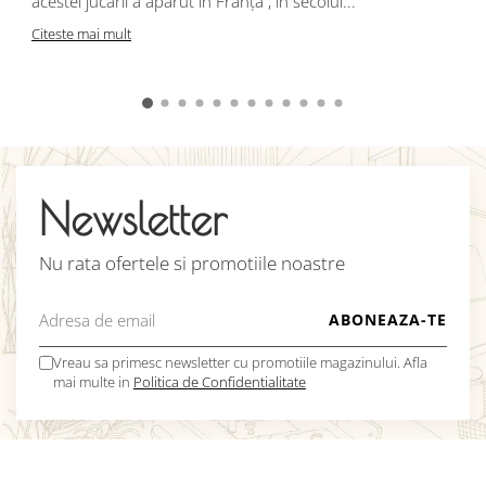
acestei jucării a apărut în Franța , în secolul...
C
Citeste mai mult
Newsletter
Nu rata ofertele si promotiile noastre
Vreau sa primesc newsletter cu promotiile magazinului. Afla
mai multe in
Politica de Confidentialitate