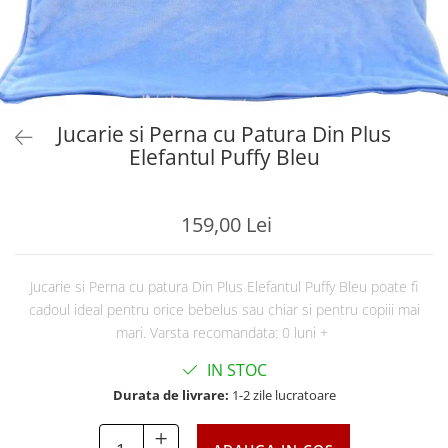
Jucarie si Perna cu Patura Din Plus
Elefantul Puffy Bleu
159,00 Lei
Jucarie si Perna cu patura Din Plus Elefantul Puffy Bleu poate fi
cadoul ideal pentru orice bebelus sau chiar si pentru copiii mai
mari. Varsta recomandata: 0 luni +
IN STOC
Durata de livrare:
1-2 zile lucratoare