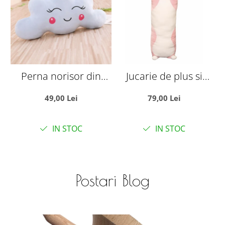
Perna norisor din
Jucarie de plus si
plus, 65 cm
pernuta, Iepurasul
49,00 Lei
79,00 Lei
roz, 70 cm
IN STOC
IN STOC
Postari Blog