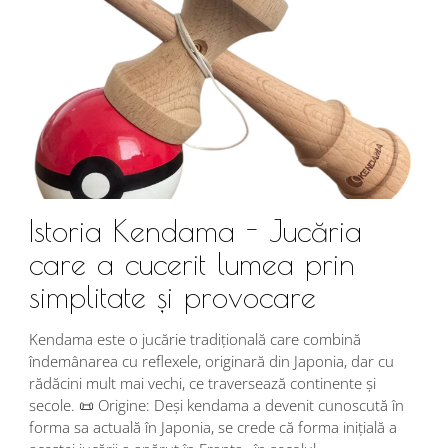
Istoria Kendama - Jucăria
care a cucerit lumea prin
simplitate și provocare
Î
s
Kendama este o jucărie tradițională care combină
r
îndemânarea cu reflexele, originară din Japonia, dar cu
i
rădăcini mult mai vechi, ce traversează continente și
d
secole. 📜 Origine: Deși kendama a devenit cunoscută în
j
forma sa actuală în Japonia, se crede că forma inițială a
p