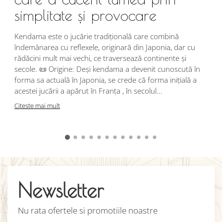
simplitate și provocare
Î
s
Kendama este o jucărie tradițională care combină
r
îndemânarea cu reflexele, originară din Japonia, dar cu
i
rădăcini mult mai vechi, ce traversează continente și
d
secole. 📜 Origine: Deși kendama a devenit cunoscută în
j
forma sa actuală în Japonia, se crede că forma inițială a
p
acestei jucării a apărut în Franța , în secolul...
C
Citeste mai mult
Newsletter
Nu rata ofertele si promotiile noastre