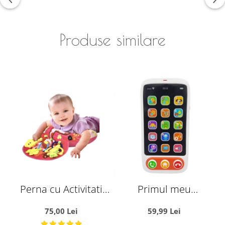
Produse similare
Perna cu Activitati
Primul meu
Pentru Bebelusi Roz
Smartphone,
75,00 Lei
59,99 Lei
telefonul bebelusului,