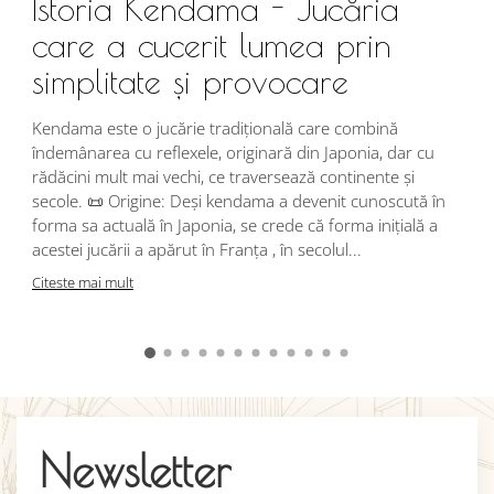
Istoria Kendama - Jucăria
care a cucerit lumea prin
simplitate și provocare
Î
s
Kendama este o jucărie tradițională care combină
r
îndemânarea cu reflexele, originară din Japonia, dar cu
i
rădăcini mult mai vechi, ce traversează continente și
d
secole. 📜 Origine: Deși kendama a devenit cunoscută în
j
forma sa actuală în Japonia, se crede că forma inițială a
p
acestei jucării a apărut în Franța , în secolul...
C
Citeste mai mult
Newsletter