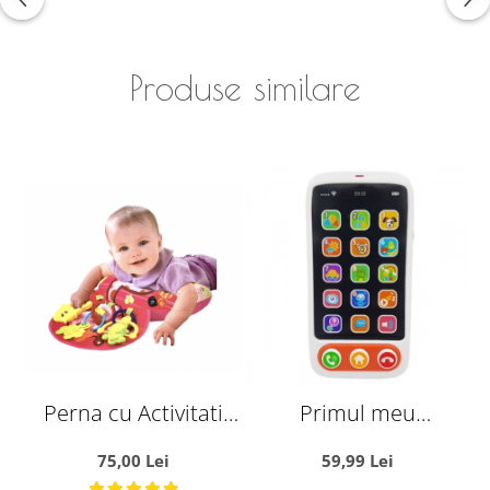
Produse similare
Perna cu Activitati
Primul meu
Pentru Bebelusi Roz
Smartphone,
75,00 Lei
59,99 Lei
telefonul bebelusului,