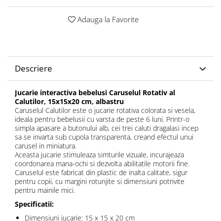
Adauga la Favorite
Descriere
Jucarie interactiva bebelusi Caruselul Rotativ al
Calutilor, 15x15x20 cm, albastru
Caruselul Calutilor este o jucarie rotativa colorata si vesela,
ideala pentru bebelusii cu varsta de peste 6 luni. Printr-o
simpla apasare a butonului alb, cei trei caluti dragalasi incep
sa se invarta sub cupola transparenta, creand efectul unui
carusel in miniatura.
Aceasta jucarie stimuleaza simturile vizuale, incurajeaza
coordonarea mana-ochi si dezvolta abilitatile motorii fine.
Caruselul este fabricat din plastic de inalta calitate, sigur
pentru copii, cu margini rotunjite si dimensiuni potrivite
pentru mainile mici.
Specificatii:
Dimensiuni jucarie: 15 x 15 x 20 cm