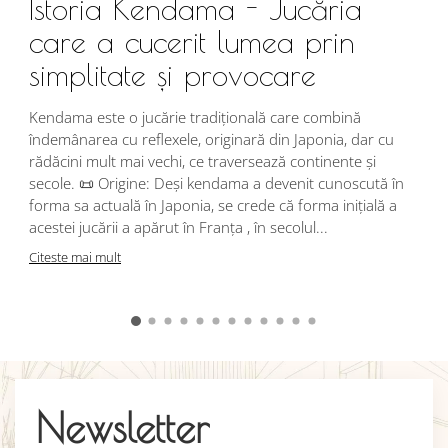
Istoria Kendama - Jucăria
care a cucerit lumea prin
simplitate și provocare
Î
s
Kendama este o jucărie tradițională care combină
r
îndemânarea cu reflexele, originară din Japonia, dar cu
i
rădăcini mult mai vechi, ce traversează continente și
d
secole. 📜 Origine: Deși kendama a devenit cunoscută în
j
forma sa actuală în Japonia, se crede că forma inițială a
p
acestei jucării a apărut în Franța , în secolul...
C
Citeste mai mult
Newsletter