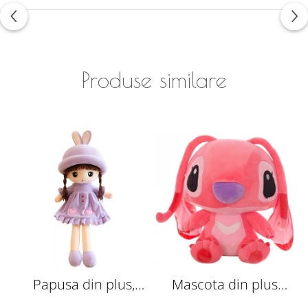
Produse similare
Papusa din plus,
Mascota din plus
spune Tatal nostru, 45
Angel, din Lilo si
s