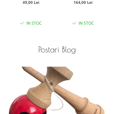
49,00 Lei
164,00 Lei
cm, mov
Stitch, 65 cm
IN STOC
IN STOC
Postari Blog