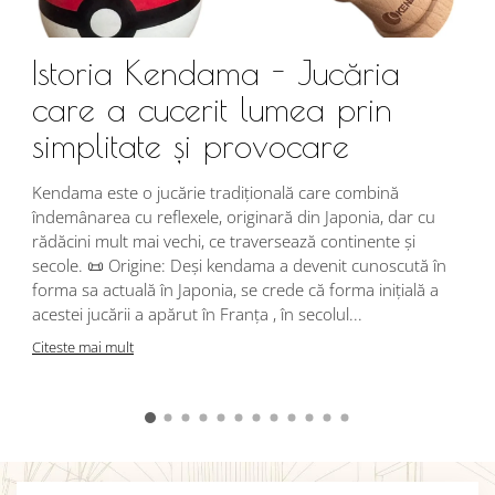
Istoria Kendama - Jucăria
care a cucerit lumea prin
simplitate și provocare
Î
s
Kendama este o jucărie tradițională care combină
r
îndemânarea cu reflexele, originară din Japonia, dar cu
i
rădăcini mult mai vechi, ce traversează continente și
d
secole. 📜 Origine: Deși kendama a devenit cunoscută în
j
forma sa actuală în Japonia, se crede că forma inițială a
p
acestei jucării a apărut în Franța , în secolul...
C
Citeste mai mult