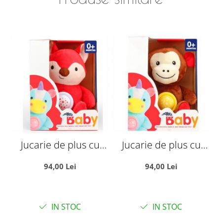
Jucarie de plus cu
Jucarie de plus cu
proiectie de lumini si
proiectie de lumini si
s
94,00 Lei
94,00 Lei
muzica, Vulpita rosie
muzica, Maimutica
maro
I
IN STOC
IN STOC