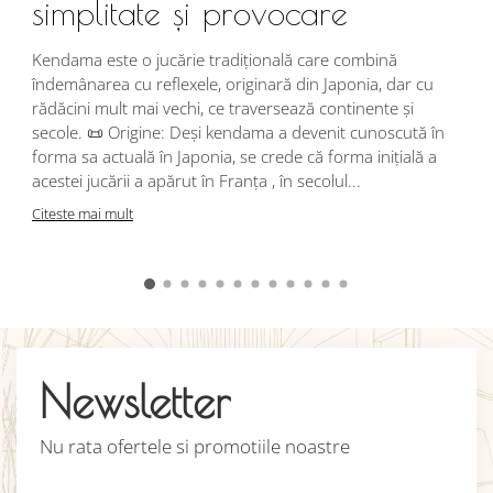
simplitate și provocare
Î
s
Kendama este o jucărie tradițională care combină
r
îndemânarea cu reflexele, originară din Japonia, dar cu
i
rădăcini mult mai vechi, ce traversează continente și
d
secole. 📜 Origine: Deși kendama a devenit cunoscută în
j
forma sa actuală în Japonia, se crede că forma inițială a
p
acestei jucării a apărut în Franța , în secolul...
C
Citeste mai mult
Newsletter
Nu rata ofertele si promotiile noastre