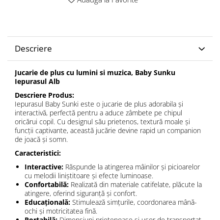
Descriere
Jucarie de plus cu lumini si muzica, Baby Sunku
Iepurasul Alb
Descriere Produs:
Iepurasul Baby Sunki este o jucarie de plus adorabila și
interactivă, perfectă pentru a aduce zâmbete pe chipul
oricărui copil. Cu designul său prietenos, textură moale și
funcții captivante, această jucărie devine rapid un companion
de joacă și somn.
Caracteristici:
Interactive:
Răspunde la atingerea mâinilor și picioarelor
cu melodii liniștitoare și efecte luminoase.
Confortabilă:
Realizată din materiale catifelate, plăcute la
atingere, oferind siguranță și confort.
Educațională:
Stimulează simțurile, coordonarea mână-
ochi și motricitatea fină.
Portabilă:
Dimensiuni prietenoase și ușor de transportat,