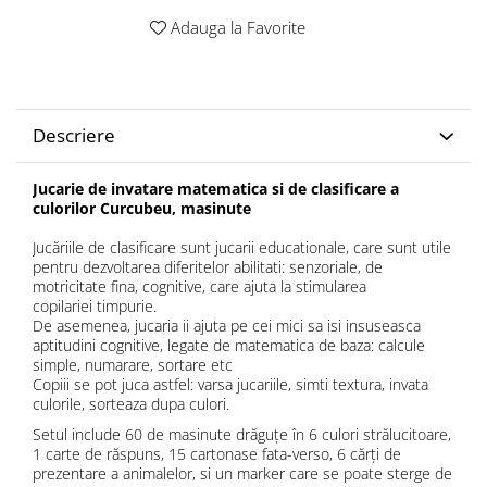
Adauga la Favorite
Descriere
Jucarie de invatare matematica si de clasificare a
culorilor Curcubeu, masinute
Jucăriile de clasificare sunt jucarii educationale, care sunt utile
pentru dezvoltarea diferitelor abilitati: senzoriale, de
motricitate fina, cognitive, care ajuta la stimularea
copilariei timpurie.
De asemenea, jucaria ii ajuta pe cei mici sa isi insuseasca
aptitudini cognitive, legate de matematica de baza: calcule
simple, numarare, sortare etc
Copiii se pot juca astfel: varsa jucariile, simti textura, invata
culorile, sorteaza dupa culori.
Setul include 60 de masinute drăguțe în 6 culori strălucitoare,
1 carte de răspuns, 15 cartonase fata-verso, 6 cărți de
prezentare a animalelor, si un marker care se poate sterge de