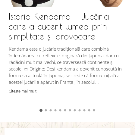
Istoria Kendama - Jucăria
care a cucerit lumea prin
simplitate și provocare
Î
s
Kendama este o jucărie tradițională care combină
r
îndemânarea cu reflexele, originară din Japonia, dar cu
i
rădăcini mult mai vechi, ce traversează continente și
d
secole. 📜 Origine: Deși kendama a devenit cunoscută în
j
forma sa actuală în Japonia, se crede că forma inițială a
p
acestei jucării a apărut în Franța , în secolul...
C
Citeste mai mult