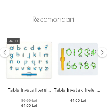
Recomandari
-16 LEI
Tabla Invata literele
Tabla Invata cifrele, cu
mici ale alfabetului,
creion magnetic
80,00 Lei
44,00 Lei
cu creion magnetic
64,00 Lei