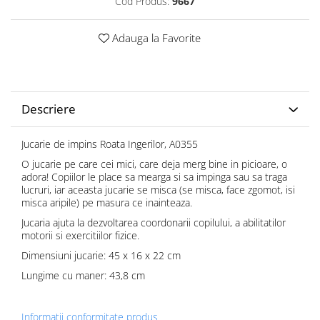
Cod Produs:
9667
Adauga la Favorite
Descriere
Jucarie de impins Roata Ingerilor, A0355
O jucarie pe care cei mici, care deja merg bine in picioare, o
adora! Copiilor le place sa mearga si sa impinga sau sa traga
lucruri, iar aceasta jucarie se misca (se misca, face zgomot, isi
misca aripile) pe masura ce inainteaza.
Jucaria ajuta la dezvoltarea coordonarii copilului, a abilitatilor
motorii si exercitiilor fizice.
Dimensiuni jucarie: 45 x 16 x 22 cm
Lungime cu maner: 43,8 cm
Informatii conformitate produs