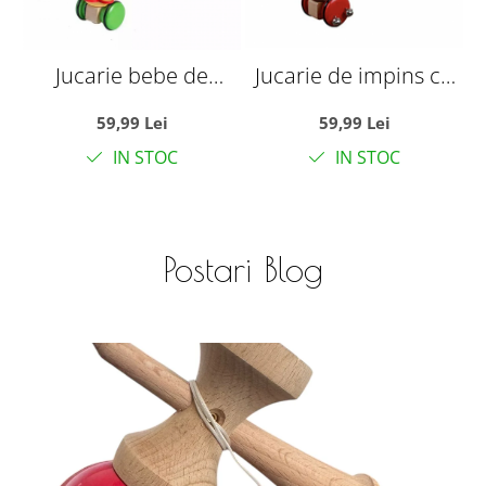
Jucarie bebe de
Jucarie de impins cu
impins Fluturasii
zornaitori, Curcubeul
l
59,99 Lei
59,99 Lei
Veseli, din lemn
rotativ, din lemn
IN STOC
IN STOC
Postari Blog