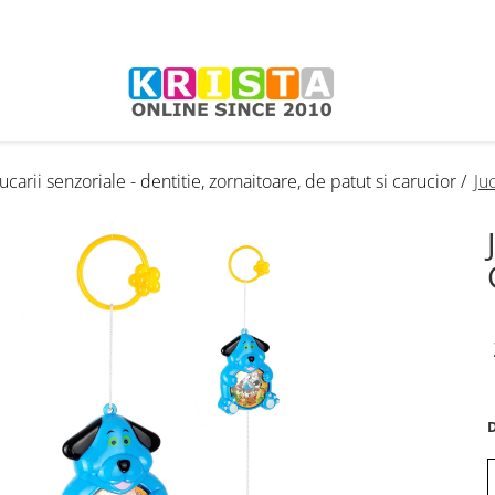
Jucarii senzoriale - dentitie, zornaitoare, de patut si carucior /
Ju
D