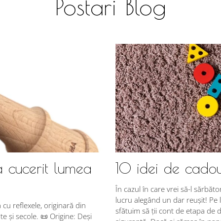
Postari Blog
a cucerit lumea
10 idei de cadou
În cazul în care vrei să-l sărbăto
lucru alegând un dar reușit! Pe l
u reflexele, originară din
sfătuim să ții cont de etapa de d
e și secole. 📜 Origine: Deși