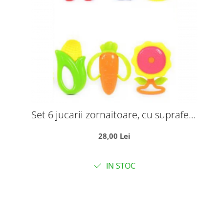
Set 6 jucarii zornaitoare, cu suprafete
moi siliconate pentru dentitia
28,00 Lei
bebelusilor
IN STOC