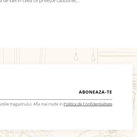
de idei în ceea ce privește cadourile,...
tiile magazinului. Afla mai multe in
Politica de Confidentialitate