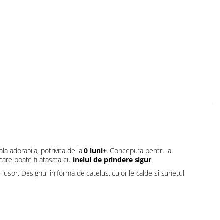
ala adorabila, potrivita de la
0 luni+
. Conceputa pentru a
care poate fi atasata cu
inelul de prindere sigur
.
i usor. Designul in forma de catelus, culorile calde si sunetul