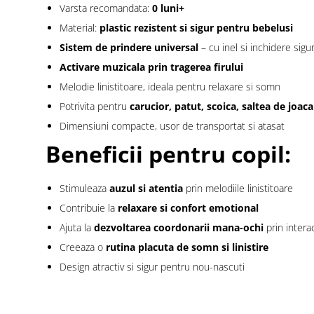
Varsta recomandata:
0 luni+
Material:
plastic rezistent si sigur pentru bebelusi
Sistem de prindere universal
– cu inel si inchidere sigu
Activare muzicala prin tragerea firului
Melodie linistitoare, ideala pentru relaxare si somn
Potrivita pentru
carucior, patut, scoica, saltea de joaca
Dimensiuni compacte, usor de transportat si atasat
Beneficii pentru copil:
Stimuleaza
auzul si atentia
prin melodiile linistitoare
Contribuie la
relaxare si confort emotional
Ajuta la
dezvoltarea coordonarii mana-ochi
prin interac
Creeaza o
rutina placuta de somn si linistire
Design atractiv si sigur pentru nou-nascuti