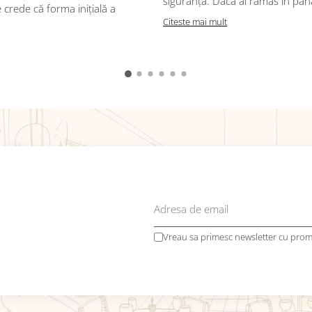
siguranță. Dacă ai rămas în pană 
crede că forma inițială a
Citeste mai mult
Vreau sa primesc newsletter cu promo