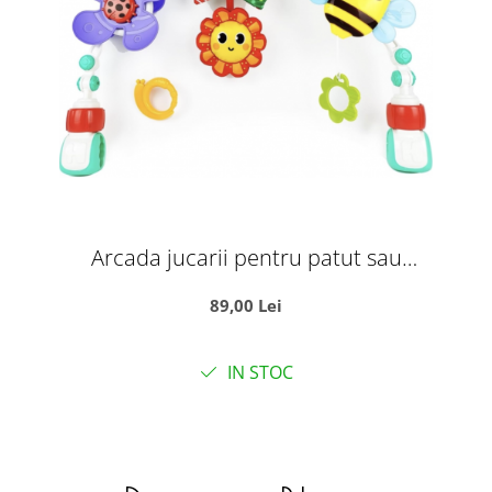
Arcada jucarii pentru patut sau
carucior, cu zornaitoare si functii
89,00 Lei
multiple, 48 cm
IN STOC