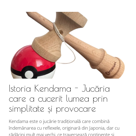
Istoria Kendama - Jucăria
care a cucerit lumea prin
simplitate și provocare
Î
s
Kendama este o jucărie tradițională care combină
r
îndemânarea cu reflexele, originară din Japonia, dar cu
i
rădăcini mult mai vechi, ce traversează continente și