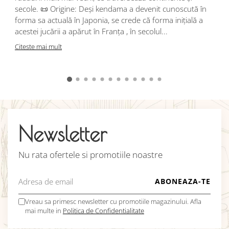
d
secole. 📜 Origine: Deși kendama a devenit cunoscută în
j
forma sa actuală în Japonia, se crede că forma inițială a
p
acestei jucării a apărut în Franța , în secolul...
C
Citeste mai mult
Newsletter
Nu rata ofertele si promotiile noastre
Vreau sa primesc newsletter cu promotiile magazinului. Afla
mai multe in
Politica de Confidentialitate