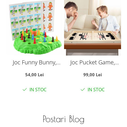
Joc Funny Bunny,
Joc Pucket Game,
Cursa Iepurasului
Hokey Slide, Foosball,
54,00 Lei
99,00 Lei
din lemn, 55,5 x 28,5
cm
IN STOC
IN STOC
Postari Blog