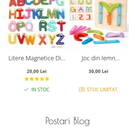
Litere Magnetice Din
Joc din lemn
Lemn
Montessori Geoboard
20,00 Lei
30,00 Lei
litere, cifre si culori
IN STOC
STOC LIMITAT
Postari Blog