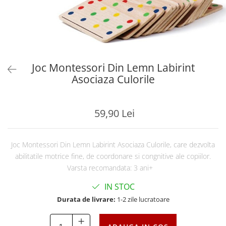
Joc Montessori Din Lemn Labirint
Asociaza Culorile
59,90 Lei
Joc Montessori Din Lemn Labirint Asociaza Culorile, care dezvolta
abilitatile motrice fine, de coordonare si congnitive ale copiilor.
Varsta recomandata: 3 ani+
IN STOC
Durata de livrare:
1-2 zile lucratoare