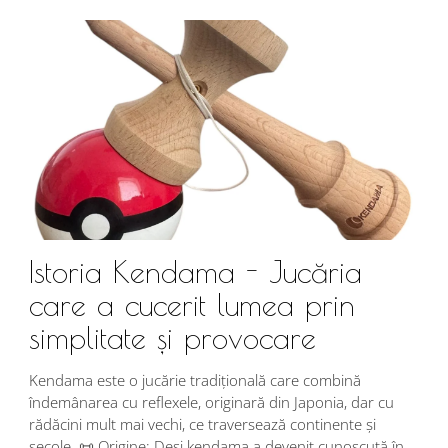
Istoria Kendama - Jucăria
care a cucerit lumea prin
simplitate și provocare
Î
s
Kendama este o jucărie tradițională care combină
r
îndemânarea cu reflexele, originară din Japonia, dar cu
i
rădăcini mult mai vechi, ce traversează continente și
d
secole. 📜 Origine: Deși kendama a devenit cunoscută în